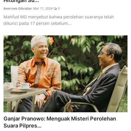
Hitungan Su...
Lainya
Averroes Gibraltar
Mar 11, 2024
0
Mahfud MD menyebut bahwa perolehan suaranya telah
dikunci pada 17 persen sebelum...
Ganjar Pranowo: Menguak Misteri Perolehan
Suara Pilpres...