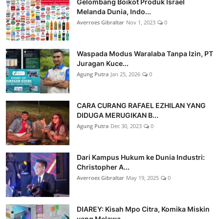
Gelombang Boikot Produk Israel
Melanda Dunia, Indo...
Averroes Gibraltar
Nov 1, 2023
0
Waspada Modus Waralaba Tanpa Izin, PT
Juragan Kuce...
Agung Putra
Jan 25, 2026
0
CARA CURANG RAFAEL EZHILAN YANG
DIDUGA MERUGIKAN B...
Agung Putra
Dec 30, 2023
0
Dari Kampus Hukum ke Dunia Industri:
Christopher A...
Averroes Gibraltar
May 19, 2025
0
DIAREY: Kisah Mpo Citra, Komika Miskin
yang Melawa...