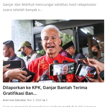
Ganjar dan Mahfud mencurigai validitas hasil rekapitulasi
suara setelah banyak s...
Dilaporkan ke KPK, Ganjar Bantah Terima
Gratifikasi Ban...
Averroes Gibraltar
Mar 5, 2024
0
Ganjar menolak berspekulasi terkait motif di balik laporan