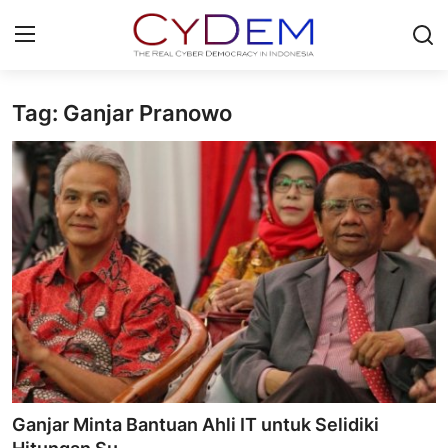
Tag: Ganjar Pranowo
Login
Register
Home
News
Contact
Politik
Redaksi
Olahraga
Ganjar Minta Bantuan Ahli IT untuk Selidiki
Nasional