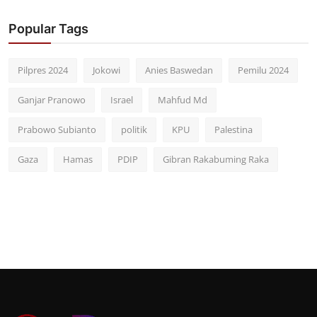
Popular Tags
Pilpres 2024
Jokowi
Anies Baswedan
Pemilu 2024
Ganjar Pranowo
Israel
Mahfud Md
Prabowo Subianto
politik
KPU
Palestina
Gaza
Hamas
PDIP
Gibran Rakabuming Raka