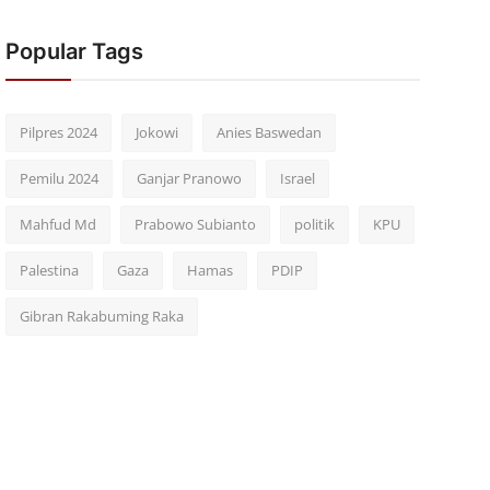
Popular Tags
Pilpres 2024
Jokowi
Anies Baswedan
Pemilu 2024
Ganjar Pranowo
Israel
Mahfud Md
Prabowo Subianto
politik
KPU
Palestina
Gaza
Hamas
PDIP
Gibran Rakabuming Raka