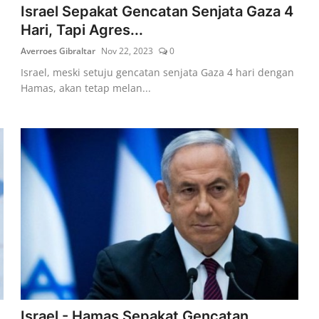
Israel Sepakat Gencatan Senjata Gaza 4
Hari, Tapi Agres...
Averroes Gibraltar
Nov 22, 2023
0
Israel, meski setuju gencatan senjata Gaza 4 hari dengan
Hamas, akan tetap melan...
Israel - Hamas Sepakat Gencatan