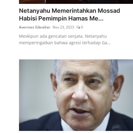
Netanyahu Memerintahkan Mossad
Habisi Pemimpin Hamas Me...
Averroes Gibraltar
Nov 23, 2023
0
Meskipun ada gencatan senjata, Netanyahu
memperingatkan bahwa agresi terhadap Ga...