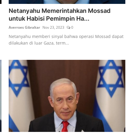
Netanyahu Memerintahkan Mossad
untuk Habisi Pemimpin Ha...
Averroes Gibraltar
Nov 23, 2023
0
Netanyahu memberi sinyal bahwa operasi Mossad dapat
dilakukan di luar Gaza, term...