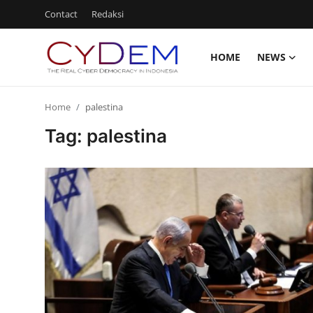
Contact
Redaksi
HOME
NEWS
Login
Register
Home
palestina
Home
Tag: palestina
News
Contact
Politik
Redaksi
Olahraga
Nasional