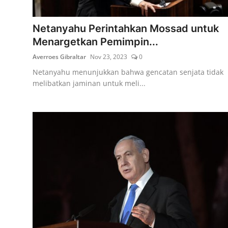
Lainya
Netanyahu Perintahkan Mossad untuk
Menargetkan Pemimpin...
Averroes Gibraltar
Nov 23, 2023
0
Netanyahu menunjukkan bahwa gencatan senjata tidak
melibatkan jaminan untuk meli...