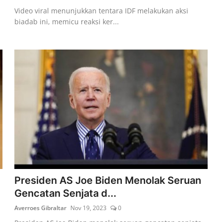
Video viral menunjukkan tentara IDF melakukan aksi
biadab ini, memicu reaksi ker...
Presiden AS Joe Biden Menolak Seruan
Gencatan Senjata d...
Averroes Gibraltar
Nov 19, 2023
0