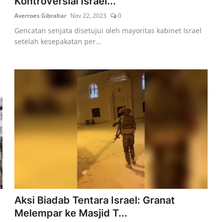
Kontroversial Israel...
Averroes Gibraltar
Nov 22, 2023
0
Gencatan senjata disetujui oleh mayoritas kabinet Israel
setelah kesepakatan per...
Aksi Biadab Tentara Israel: Granat
Melempar ke Masjid T...