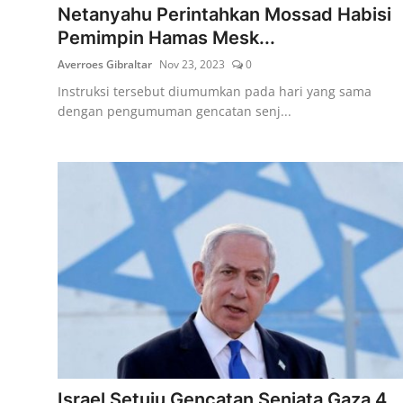
Netanyahu Perintahkan Mossad Habisi
Pemimpin Hamas Mesk...
Averroes Gibraltar
Nov 23, 2023
0
Instruksi tersebut diumumkan pada hari yang sama
dengan pengumuman gencatan senj...
Israel Setuju Gencatan Senjata Gaza 4