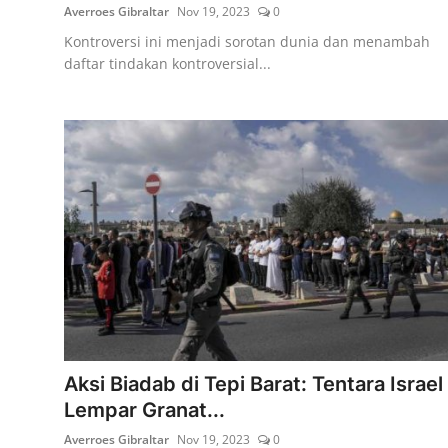
Averroes Gibraltar
Nov 19, 2023
0
Kontroversi ini menjadi sorotan dunia dan menambah
daftar tindakan kontroversial...
Aksi Biadab di Tepi Barat: Tentara Israel
Lempar Granat...
Averroes Gibraltar
Nov 19, 2023
0