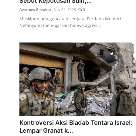
Sebut Keputusan Sulit,...
Averroes Gibraltar
Nov 22, 2023
0
Meskipun ada gencatan senjata, Perdana Menteri
Netanyahu menegaskan bahwa agresi...
Kontroversi Aksi Biadab Tentara Israel:
Lempar Granat k...