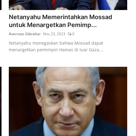
Netanyahu Memerintahkan Mossad
untuk Menargetkan Pemimp...
Averroes Gibraltar
Nov 23, 2023
0
Netanyahu menegaskan bahwa Mossad dapat
menargetkan pemimpin Hamas di luar Gaza,...