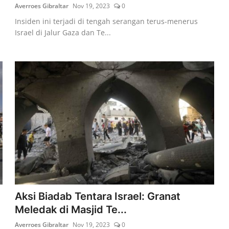
Averroes Gibraltar
Nov 19, 2023
0
Insiden ini terjadi di tengah serangan terus-menerus
Israel di Jalur Gaza dan Te...
Aksi Biadab Tentara Israel: Granat
Meledak di Masjid Te...
Averroes Gibraltar
Nov 19, 2023
0