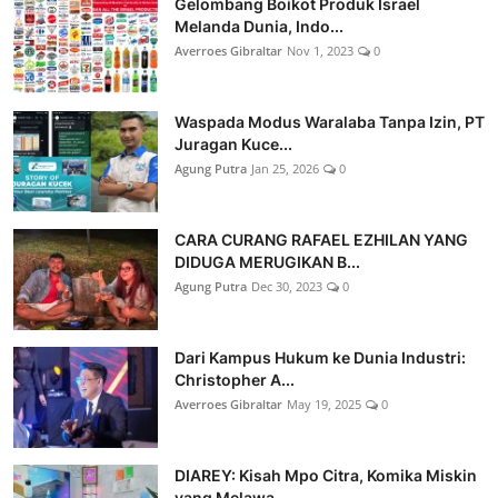
Gelombang Boikot Produk Israel
Melanda Dunia, Indo...
Averroes Gibraltar
Nov 1, 2023
0
Waspada Modus Waralaba Tanpa Izin, PT
Juragan Kuce...
Agung Putra
Jan 25, 2026
0
CARA CURANG RAFAEL EZHILAN YANG
DIDUGA MERUGIKAN B...
Agung Putra
Dec 30, 2023
0
Dari Kampus Hukum ke Dunia Industri:
Christopher A...
Averroes Gibraltar
May 19, 2025
0
DIAREY: Kisah Mpo Citra, Komika Miskin
yang Melawa...