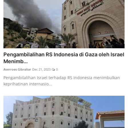
Pengambilalihan RS Indonesia di Gaza oleh Israel
Menimb...
Averroes Gibraltar
Dec 21, 2023
0
Pengambilalihan Israel terhadap RS Indonesia menimbulkan
keprihatinan internasio...