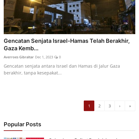
Gencatan Senjata Israel-Hamas Telah Berakhir,
Gaza Kemb...
Averroes Gibraltar
Dec 1, 2023
0
Gencatan senjata antara Israel dan Hamas di Jalur Gaza
berakhir, tanpa kesepakat...
1
2
3
›
»
Popular Posts