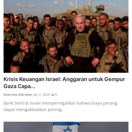
Krisis Keuangan Israel: Anggaran untuk Gempur
Gaza Capa...
Averroes Gibraltar
Jan 2, 2024
0
Bank Sentral Israel memperingatkan bahwa biaya perang
dapat mengakibatkan pening...