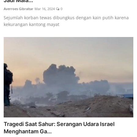
Jadi Mala...
Lainya
Averroes Gibraltar
Mar 16, 2024
0
Sejumlah korban tewas dibungkus dengan kain putih karena
kekurangan kantong mayat
Tragedi Saat Sahur: Serangan Udara Israel
Menghantam Ga...