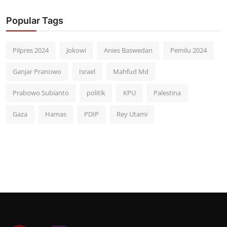
Popular Tags
Pilpres 2024
Jokowi
Anies Baswedan
Pemilu 2024
Ganjar Pranowo
Israel
Mahfud Md
Prabowo Subianto
politik
KPU
Palestina
Gaza
Hamas
PDIP
Rey Utami