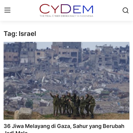
Tag: Israel
Login
Register
Home
News
Contact
Redaksi
Politik
Olahraga
36 Jiwa Melayang di Gaza, Sahur yang Berubah
Nasional