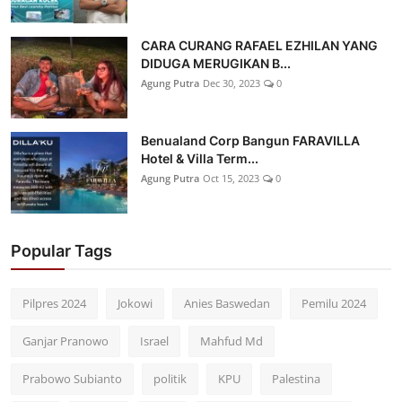
CARA CURANG RAFAEL EZHILAN YANG
DIDUGA MERUGIKAN B...
Agung Putra
Dec 30, 2023
0
Benualand Corp Bangun FARAVILLA
Hotel & Villa Term...
Agung Putra
Oct 15, 2023
0
Popular Tags
Pilpres 2024
Jokowi
Anies Baswedan
Pemilu 2024
Ganjar Pranowo
Israel
Mahfud Md
Prabowo Subianto
politik
KPU
Palestina