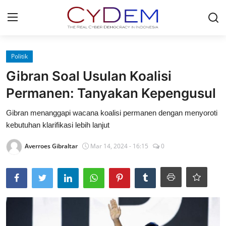
Login
Register
Politik
Gibran Soal Usulan Koalisi
Home
Permanen: Tanyakan Kepengusul
News
Gibran menanggapi wacana koalisi permanen dengan menyoroti
kebutuhan klarifikasi lebih lanjut
Contact
Averroes Gibraltar
Mar 14, 2024 - 16:15
0
Politik
Redaksi
Olahraga
Nasional