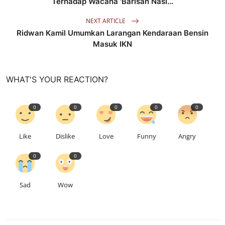
Terhadap Wacana 'Barisan Nasi...
NEXT ARTICLE
Ridwan Kamil Umumkan Larangan Kendaraan Bensin
Masuk IKN
WHAT'S YOUR REACTION?
0
0
0
0
0
Like
Dislike
Love
Funny
Angry
0
0
Sad
Wow