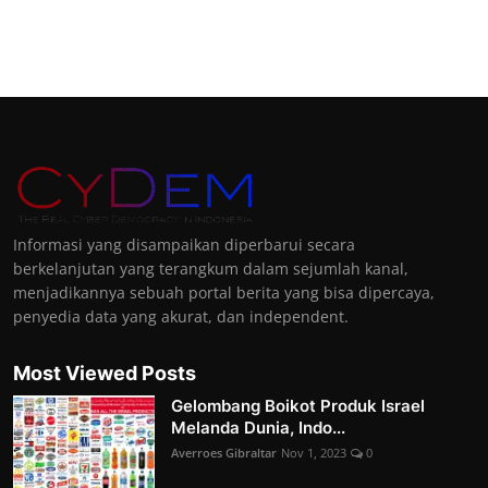
Informasi yang disampaikan diperbarui secara
berkelanjutan yang terangkum dalam sejumlah kanal,
menjadikannya sebuah portal berita yang bisa dipercaya,
penyedia data yang akurat, dan independent.
Most Viewed Posts
Gelombang Boikot Produk Israel
Melanda Dunia, Indo...
Averroes Gibraltar
Nov 1, 2023
0