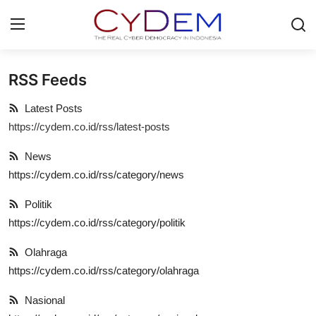
RSS Feeds
Login
Register
Latest Posts
Home
https://cydem.co.id/rss/latest-posts
News
News
https://cydem.co.id/rss/category/news
Contact
Politik
Politik
https://cydem.co.id/rss/category/politik
Redaksi
Olahraga
https://cydem.co.id/rss/category/olahraga
Olahraga
Nasional
Nasional