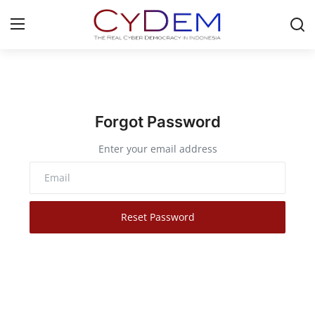
Login
Register
Home
Forgot Password
Contact
Enter your email address
News
Redaksi
Reset Password
Politik
Olahraga
Nasional