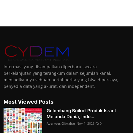
Informasi yang disampaikan diperbarui secara
berkelanjutan yang terangkum dalam sejumlah kanal,
menjadikannya sebuah portal berita yang bisa dipercaya,
penyedia data yang akurat, dan independent.
Most Viewed Posts
Gelombang Boikot Produk Israel
Melanda Dunia, Indo...
Averroes Gibraltar
Nov 1, 2023
0