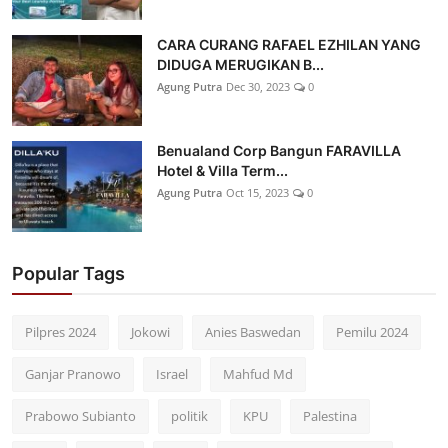
CARA CURANG RAFAEL EZHILAN YANG
DIDUGA MERUGIKAN B...
Agung Putra
Dec 30, 2023
0
Benualand Corp Bangun FARAVILLA
Hotel & Villa Term...
Agung Putra
Oct 15, 2023
0
Popular Tags
Pilpres 2024
Jokowi
Anies Baswedan
Pemilu 2024
Ganjar Pranowo
Israel
Mahfud Md
Prabowo Subianto
politik
KPU
Palestina