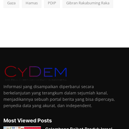
Gaza
Hamas
PDIP
Gibran Rakabuming Raka
Informasi yang disampaikan diperbarui secara
berkelanjutan yang terangkum dalam sejumlah kanal,
menjadikannya sebuah portal berita yang bisa dipercaya,
penyedia data yang akurat, dan independent.
Most Viewed Posts