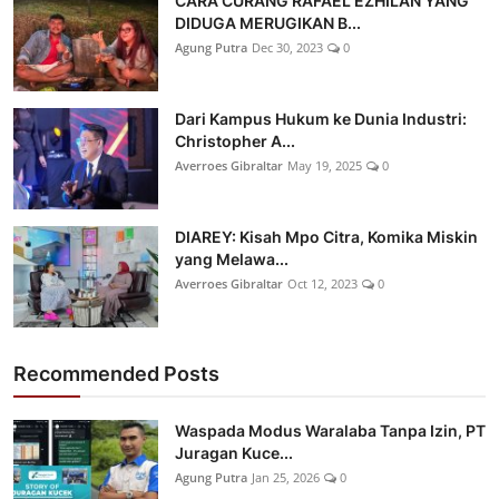
CARA CURANG RAFAEL EZHILAN YANG
DIDUGA MERUGIKAN B...
Agung Putra
Dec 30, 2023
0
Dari Kampus Hukum ke Dunia Industri:
Christopher A...
Averroes Gibraltar
May 19, 2025
0
DIAREY: Kisah Mpo Citra, Komika Miskin
yang Melawa...
Averroes Gibraltar
Oct 12, 2023
0
Recommended Posts
Waspada Modus Waralaba Tanpa Izin, PT
Juragan Kuce...
Agung Putra
Jan 25, 2026
0