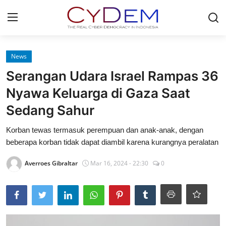
Login
Register
News
Serangan Udara Israel Rampas 36
Home
Nyawa Keluarga di Gaza Saat
Contact
Sedang Sahur
News
Korban tewas termasuk perempuan dan anak-anak, dengan
beberapa korban tidak dapat diambil karena kurangnya peralatan
Redaksi
Averroes Gibraltar
Mar 16, 2024 - 22:30
0
Politik
Olahraga
Nasional