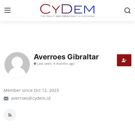
Login
Register
Home
Averroes Gibraltar
Contact
Last seen: 4 months ago
News
Redaksi
Member since Oct 12, 2023
averroes@cydem.id
Politik
Olahraga
Nasional