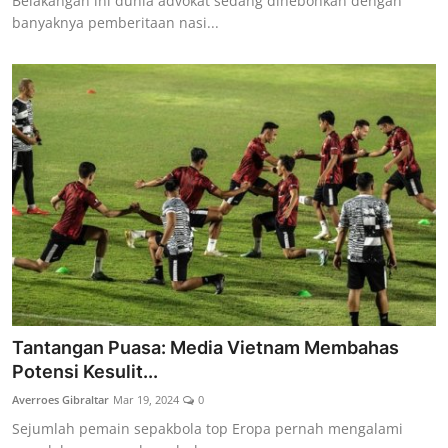
Belakangan ini dunia advokat sedang dihebohkan dengan
banyaknya pemberitaan nasi...
Tantangan Puasa: Media Vietnam Membahas
Potensi Kesulit...
Averroes Gibraltar
Mar 19, 2024
0
Sejumlah pemain sepakbola top Eropa pernah mengalami