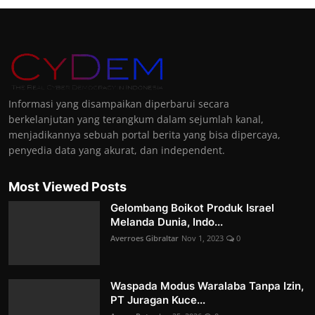
Informasi yang disampaikan diperbarui secara
berkelanjutan yang terangkum dalam sejumlah kanal,
menjadikannya sebuah portal berita yang bisa dipercaya,
penyedia data yang akurat, dan independent.
Most Viewed Posts
Gelombang Boikot Produk Israel
Melanda Dunia, Indo...
Averroes Gibraltar
Nov 1, 2023
0
Waspada Modus Waralaba Tanpa Izin,
PT Juragan Kuce...