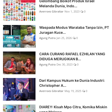
Gelombang Boikot Produk Israel
Melanda Dunia, Indo...
Averroes Gibraltar
Nov 1, 2023
0
Waspada Modus Waralaba Tanpa Izin, PT
Juragan Kuce...
Agung Putra
Jan 25, 2026
0
CARA CURANG RAFAEL EZHILAN YANG
DIDUGA MERUGIKAN B...
Agung Putra
Dec 30, 2023
0
Dari Kampus Hukum ke Dunia Industri:
Christopher A...
Averroes Gibraltar
May 19, 2025
0
DIAREY: Kisah Mpo Citra, Komika Miskin
yang Melawa...