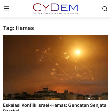
Tag: Hamas
Login
Register
Home
News
Contact
Politik
Redaksi
Olahraga
Eskalasi Konflik Israel-Hamas: Gencatan Senjata
Nasional