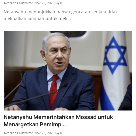
Averroes Gibraltar
Nov 23, 2023
0
Netanyahu menunjukkan bahwa gencatan senjata tidak
melibatkan jaminan untuk meli...
Netanyahu Memerintahkan Mossad untuk
Menargetkan Pemimp...
Averroes Gibraltar
Nov 23, 2023
0