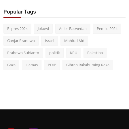
Popular Tags
Pilpres 2024
Jokowi
Anies Baswedan
Pemilu 2024
Ganjar Pranowo
Israel
Mahfud Md
Prabowo Subianto
politik
KPU
Palestina
Gaza
Hamas
PDIP
Gibran Rakabuming Raka