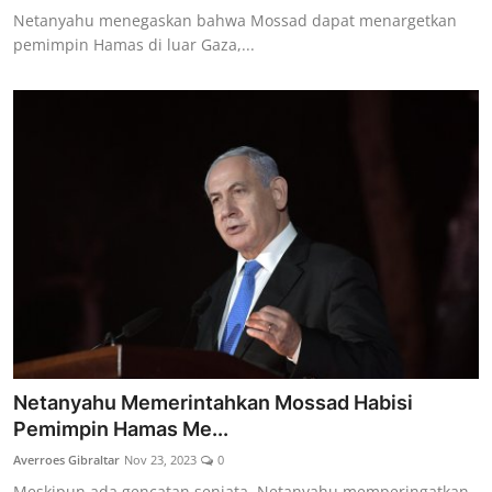
Netanyahu menegaskan bahwa Mossad dapat menargetkan
pemimpin Hamas di luar Gaza,...
Netanyahu Memerintahkan Mossad Habisi
Pemimpin Hamas Me...
Averroes Gibraltar
Nov 23, 2023
0
Meskipun ada gencatan senjata, Netanyahu memperingatkan