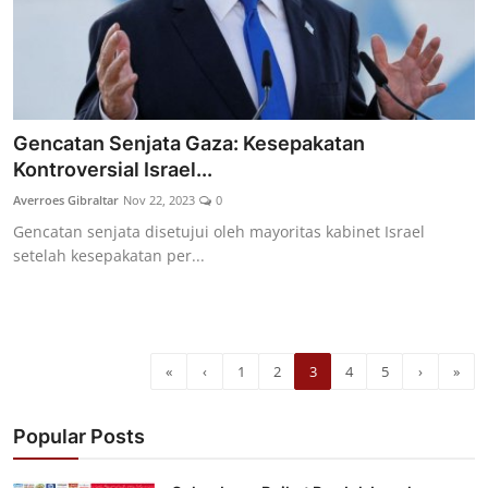
Gencatan Senjata Gaza: Kesepakatan
Kontroversial Israel...
Averroes Gibraltar
Nov 22, 2023
0
Gencatan senjata disetujui oleh mayoritas kabinet Israel
setelah kesepakatan per...
«
‹
1
2
3
4
5
›
»
Popular Posts