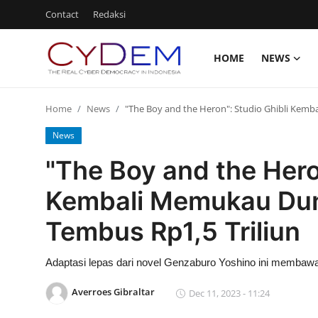
Contact
Redaksi
HOME
NEWS
Login
Register
Home
News
"The Boy and the Heron": Studio Ghibli Kemb
Home
News
News
"The Boy and the Hero
Contact
Kembali Memukau Dun
Politik
Tembus Rp1,5 Triliun
Redaksi
Adaptasi lepas dari novel Genzaburo Yoshino ini membawa 
Olahraga
Averroes Gibraltar
Dec 11, 2023 - 11:24
Nasional