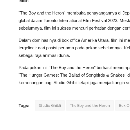
triliun.
"The Boy and the Heron" membuka penayangannya di Jepa
global dalam Toronto International Film Festival 2023. Meski
sebelumnya, film ini sukses mencuri perhatian dengan cer
Dalam dominasinya di box office Amerika Utara, film ini m
tergelincir dari posisi pertama pada pekan sebelumnya. Ke
sebagai raja animasi dunia.
Pada pekan ini, "The Boy and the Heron" berhasil menempati
"The Hunger Games: The Ballad of Songbirds & Snakes" da
kemenangan bagi Studio Ghibli tetapi juga menjadi angin seg
Studio Ghibli
The Boy and the Heron
Box Of
Tags: