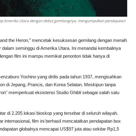
oskop Amerika Utara dengan debut gemilangnya, mengumpulkan pendapatan
oy and the Heron,” mencetak kesuksesan gemilang dengan meraih
ar dalam seminggu di Amerika Utara. Ini menandai kembalinya
, dengan film ini mampu memikat penonton tidak hanya di
 Genzaburo Yoshino yang dirilis pada tahun 1937, mengisahkan
on di Jepang, Prancis, dan Korea Selatan. Meskipun tanpa
on" memperkuat eksistensi Studio Ghibli sebagai salah satu
ar di 2.205 lokasi bioskop yang tersebar di seluruh wilayah.
ar internasional, film ini berhasil mencatatkan pendapatan box
dapatan globalnya mencapai US$97 juta atau sekitar Rp1,5