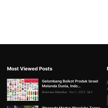
Most Viewed Posts
Gelombang Boikot Produk Israel
Melanda Dunia, Indo...
Averroes Gibraltar
Nov 1, 2023
0
Waspada Modus Waralaba Tanpa