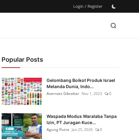
Login
/
Register
Popular Posts
Gelombang Boikot Produk Israel
Melanda Dunia, Indo...
Averroes Gibraltar
Nov 1, 2023
0
Waspada Modus Waralaba Tanpa
Izin, PT Juragan Kuce...
Agung Putra
Jan 25, 2026
0