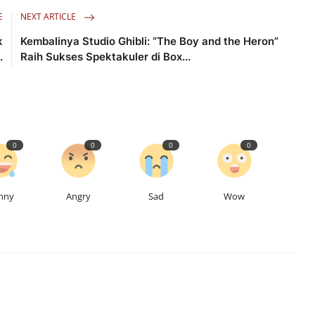
E
NEXT ARTICLE
k
Kembalinya Studio Ghibli: “The Boy and the Heron”
.
Raih Sukses Spektakuler di Box...
0
0
0
0
nny
Angry
Sad
Wow