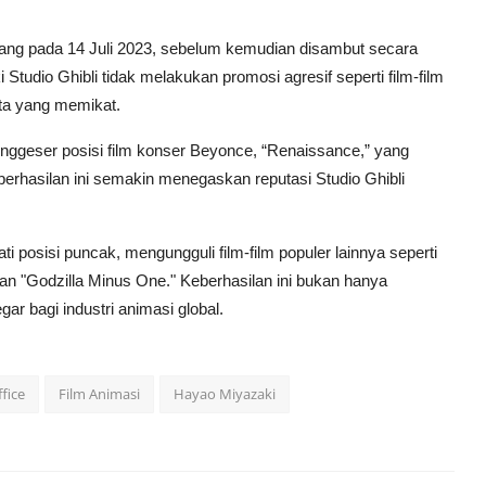
ng pada 14 Juli 2023, sebelum kemudian disambut secara
 Studio Ghibli tidak melakukan promosi agresif seperti film-film
ita yang memikat.
enggeser posisi film konser Beyonce, “Renaissance,” yang
berhasilan ini semakin menegaskan reputasi Studio Ghibli
 posisi puncak, mengungguli film-film populer lainnya seperti
n "Godzilla Minus One." Keberhasilan ini bukan hanya
ar bagi industri animasi global.
fice
Film Animasi
Hayao Miyazaki