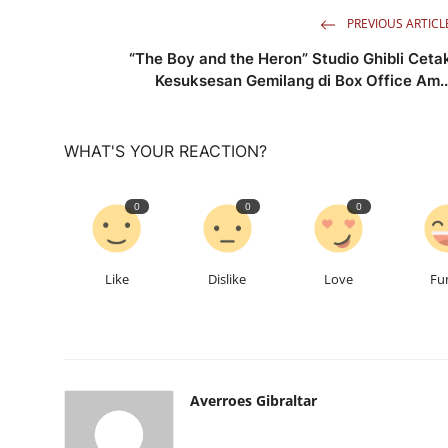
PREVIOUS ARTICL
“The Boy and the Heron” Studio Ghibli Ceta
Kesuksesan Gemilang di Box Office Am..
WHAT'S YOUR REACTION?
0
0
0
Like
Dislike
Love
Fu
Averroes Gibraltar