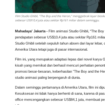
Film Studio Ghibli, "The Boy and the Heron," menggebrak layar bi
sebesar US$10,4 juta atau sekitar Rp161 miliar dalam seminggu.
Mahadaya' Jakarta -
Film animasi Studio Ghibli, “The B
pendapatan sebesar US$10,4 juta atau sekitar Rp161 mili
Studio Ghibli setelah sepuluh tahun absen dari layar lebar
Amerika Utara tetapi juga di pasar internasional.
Film ini, yang merupakan adaptasi lepas dari novel karya
kisah yang memikat dan berhasil mencuri perhatian penont
promosi besar-besaran, keberhasilan "The Boy and the Her
studio animasi paling berpengaruh di dunia.
Dalam seminggu pertamanya di Amerika Utara, film ini diput
Kesuksesan ini tidak hanya berhenti di sana, karena di pas
office mencengangkan sebesar US$84,1 juta, membuat pen