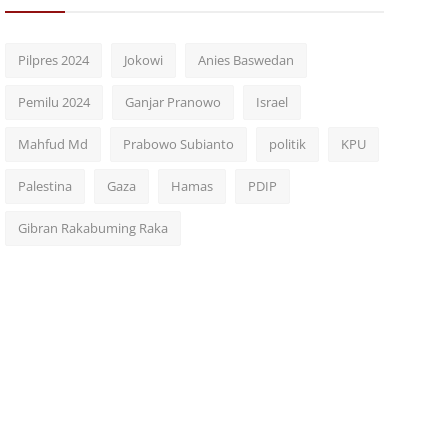
Pilpres 2024
Jokowi
Anies Baswedan
Pemilu 2024
Ganjar Pranowo
Israel
Mahfud Md
Prabowo Subianto
politik
KPU
Palestina
Gaza
Hamas
PDIP
Gibran Rakabuming Raka