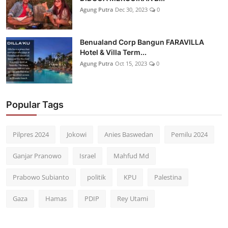
Agung Putra
Dec 30, 2023
0
Benualand Corp Bangun FARAVILLA
Hotel & Villa Term...
Agung Putra
Oct 15, 2023
0
Popular Tags
Pilpres 2024
Jokowi
Anies Baswedan
Pemilu 2024
Ganjar Pranowo
Israel
Mahfud Md
Prabowo Subianto
politik
KPU
Palestina
Gaza
Hamas
PDIP
Rey Utami