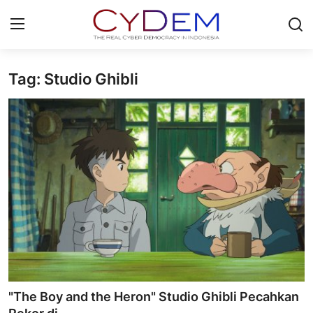
Tag: Studio Ghibli
Login
Register
Home
News
Contact
Politik
Redaksi
Olahraga
"The Boy and the Heron" Studio Ghibli Pecahkan
Nasional