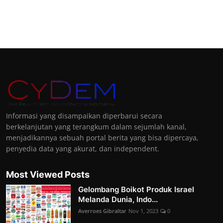
Informasi yang disampaikan diperbarui secara
berkelanjutan yang terangkum dalam sejumlah kanal,
menjadikannya sebuah portal berita yang bisa dipercaya,
penyedia data yang akurat, dan independent.
Most Viewed Posts
Gelombang Boikot Produk Israel
Melanda Dunia, Indo...
Averroes Gibraltar
Nov 1, 2023
0