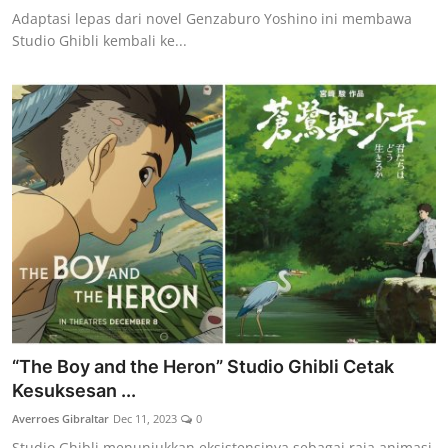
Adaptasi lepas dari novel Genzaburo Yoshino ini membawa
Studio Ghibli kembali ke...
“The Boy and the Heron” Studio Ghibli Cetak
Kesuksesan ...
Averroes Gibraltar
Dec 11, 2023
0
Studio Ghibli menunjukkan eksistensinya sebagai raja animasi