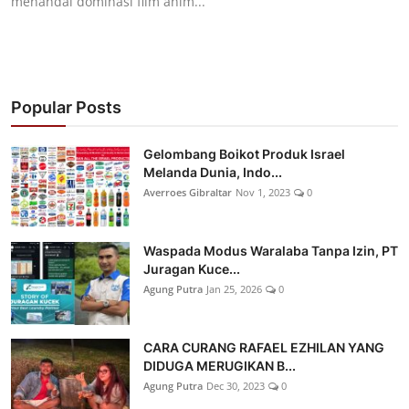
menandai dominasi film anim...
Popular Posts
Gelombang Boikot Produk Israel
Melanda Dunia, Indo...
Averroes Gibraltar
Nov 1, 2023
0
Waspada Modus Waralaba Tanpa Izin, PT
Juragan Kuce...
Agung Putra
Jan 25, 2026
0
CARA CURANG RAFAEL EZHILAN YANG
DIDUGA MERUGIKAN B...
Agung Putra
Dec 30, 2023
0