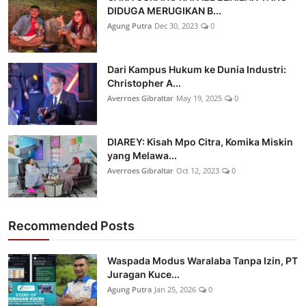
DIDUGA MERUGIKAN B...
Agung Putra
Dec 30, 2023
0
Dari Kampus Hukum ke Dunia Industri:
Christopher A...
Averroes Gibraltar
May 19, 2025
0
DIAREY: Kisah Mpo Citra, Komika Miskin
yang Melawa...
Averroes Gibraltar
Oct 12, 2023
0
Recommended Posts
Waspada Modus Waralaba Tanpa Izin, PT
Juragan Kuce...
Agung Putra
Jan 25, 2026
0