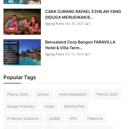
CARA CURANG RAFAEL EZHILAN YANG
DIDUGA MERUGIKAN B...
Agung Putra
Dec 30, 2023
0
Benualand Corp Bangun FARAVILLA
Hotel & Villa Term...
Agung Putra
Oct 15, 2023
0
Popular Tags
Pilpres 2024
Jokowi
Anies Baswedan
Pemilu 2024
Ganjar Pranowo
Israel
Mahfud Md
Prabowo Subianto
politik
KPU
Palestina