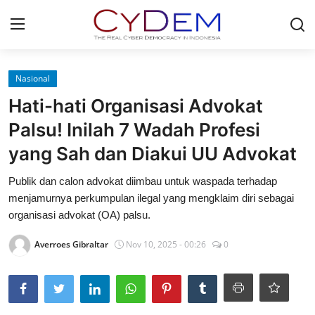
Login
Register
Nasional
Hati-hati Organisasi Advokat
Home
Palsu! Inilah 7 Wadah Profesi
News
yang Sah dan Diakui UU Advokat
Contact
Publik dan calon advokat diimbau untuk waspada terhadap
menjamurnya perkumpulan ilegal yang mengklaim diri sebagai
Politik
organisasi advokat (OA) palsu.
Redaksi
Averroes Gibraltar
Nov 10, 2025 - 00:26
0
Olahraga
Nasional