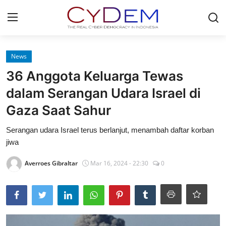
Login
Register
News
36 Anggota Keluarga Tewas
Home
dalam Serangan Udara Israel di
Contact
Gaza Saat Sahur
News
Serangan udara Israel terus berlanjut, menambah daftar korban
jiwa
Redaksi
Averroes Gibraltar
Mar 16, 2024 - 22:30
0
Politik
Olahraga
Nasional