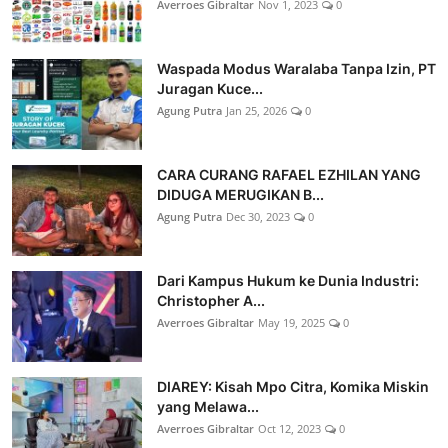
Averroes Gibraltar
Nov 1, 2023
0
Waspada Modus Waralaba Tanpa Izin, PT
Juragan Kuce...
Agung Putra
Jan 25, 2026
0
CARA CURANG RAFAEL EZHILAN YANG
DIDUGA MERUGIKAN B...
Agung Putra
Dec 30, 2023
0
Dari Kampus Hukum ke Dunia Industri:
Christopher A...
Averroes Gibraltar
May 19, 2025
0
DIAREY: Kisah Mpo Citra, Komika Miskin
yang Melawa...
Averroes Gibraltar
Oct 12, 2023
0