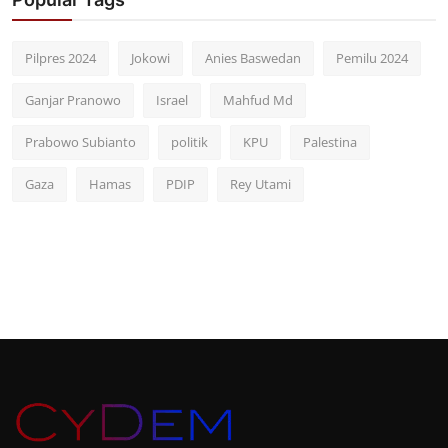
Pilpres 2024
Jokowi
Anies Baswedan
Pemilu 2024
Ganjar Pranowo
Israel
Mahfud Md
Prabowo Subianto
politik
KPU
Palestina
Gaza
Hamas
PDIP
Rey Utami