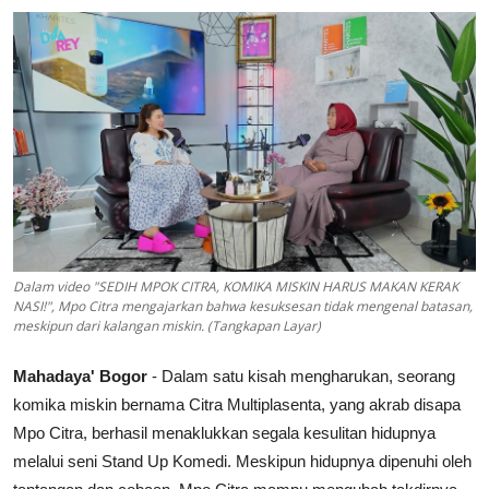
Lainya
Dalam video "SEDIH MPOK CITRA, KOMIKA MISKIN HARUS MAKAN KERAK
NASI!", Mpo Citra mengajarkan bahwa kesuksesan tidak mengenal batasan,
meskipun dari kalangan miskin. (Tangkapan Layar)
Mahadaya' Bogor
- Dalam satu kisah mengharukan, seorang
komika miskin bernama Citra Multiplasenta, yang akrab disapa
Mpo Citra, berhasil menaklukkan segala kesulitan hidupnya
melalui seni Stand Up Komedi. Meskipun hidupnya dipenuhi oleh