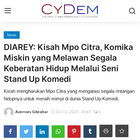
Login
Register
News
DIAREY: Kisah Mpo Citra, Komika
Home
Miskin yang Melawan Segala
News
Keberatan Hidup Melalui Seni
Stand Up Komedi
Contact
Kisah mengharukan Mpo Citra yang mengatasi segala rintangan
Politik
hidupnya untuk meraih mimpi di dunia Stand Up Komedi.
Redaksi
Averroes Gibraltar
Oct 12, 2023 - 20:43
0
Olahraga
Nasional