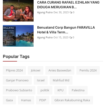
CARA CURANG RAFAEL EZHILAN YANG
DIDUGA MERUGIKAN B...
Agung Putra
Dec 30, 2023
0
Benualand Corp Bangun FARAVILLA
Hotel & Villa Term...
Agung Putra
Oct 15, 2023
0
Popular Tags
Pilpres 2024
Jokowi
Anies Baswedan
Pemilu 2024
Ganjar Pranowo
Israel
Mahfud Md
Prabowo Subianto
politik
KPU
Palestina
Gaza
Hamas
PDIP
Gibran Rakabuming Raka