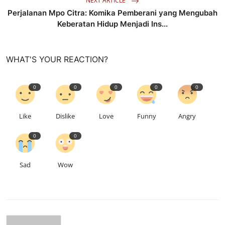
NEXT ARTICLE
Perjalanan Mpo Citra: Komika Pemberani yang Mengubah
Keberatan Hidup Menjadi Ins...
WHAT'S YOUR REACTION?
0
0
0
0
0
Like
Dislike
Love
Funny
Angry
0
0
Sad
Wow