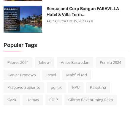
Benualand Corp Bangun FARAVILLA
Hotel & Villa Term...
Agung Putra
Oct 15, 2023
0
Popular Tags
Pilpres 2024
Jokowi
Anies Baswedan
Pemilu 2024
Ganjar Pranowo
Israel
Mahfud Md
Prabowo Subianto
politik
KPU
Palestina
Gaza
Hamas
PDIP
Gibran Rakabuming Raka