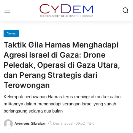
Login
Register
News
Taktik Gila Hamas Menghadapi
Home
Agresi Israel di Gaza: Drone
News
Peledak, Operasi di Gaza Utara,
dan Perang Strategis dari
Contact
Terowongan
Politik
Kelompok perlawanan Hamas terus meningkatkan kekuatan
Redaksi
militannya dalam menghadapi serangan Israel yang sudah
berlangsung selama dua bulan
Olahraga
Averroes Gibraltar
Dec 8, 2023 - 09:52
0
Nasional