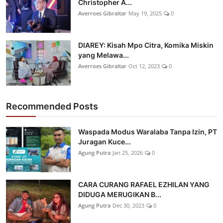
Christopher A...
Averroes Gibraltar
May 19, 2025
0
DIAREY: Kisah Mpo Citra, Komika Miskin
yang Melawa...
Averroes Gibraltar
Oct 12, 2023
0
Recommended Posts
Waspada Modus Waralaba Tanpa Izin, PT
Juragan Kuce...
Agung Putra
Jan 25, 2026
0
CARA CURANG RAFAEL EZHILAN YANG
DIDUGA MERUGIKAN B...
Agung Putra
Dec 30, 2023
0