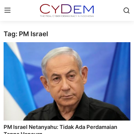
Tag: PM Israel
Login
Register
Home
News
Contact
Politik
Redaksi
Olahraga
PM Israel Netanyahu: Tidak Ada Perdamaian
Nasional