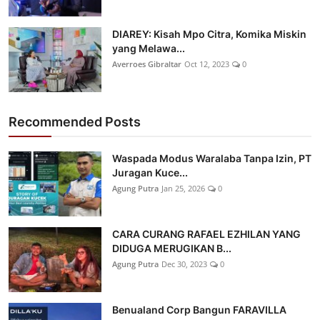
DIAREY: Kisah Mpo Citra, Komika Miskin
yang Melawa...
Averroes Gibraltar
Oct 12, 2023
0
Recommended Posts
Waspada Modus Waralaba Tanpa Izin, PT
Juragan Kuce...
Agung Putra
Jan 25, 2026
0
CARA CURANG RAFAEL EZHILAN YANG
DIDUGA MERUGIKAN B...
Agung Putra
Dec 30, 2023
0
Benualand Corp Bangun FARAVILLA