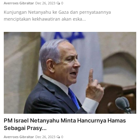
Averroes Gibraltar
Dec 26, 2023
0
Kunjungan Netanyahu ke Gaza dan pernyataannya
menciptakan kekhawatiran akan eska...
PM Israel Netanyahu Minta Hancurnya Hamas
Sebagai Prasy...
Averroes Gibraltar
Dec 26, 2023
0