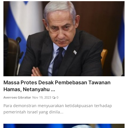
Massa Protes Desak Pembebasan Tawanan
Hamas, Netanyahu ...
Averroes Gibraltar
Nov 19, 2023
0
Para demonstran menyuarakan ketidakpuasan terhadap
pemerintah Israel yang dinila...