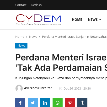
Contact
Redaksi
HOME
NEWS
Login
Register
Home
News
Perdana Menteri Israel, Benjamin Netanyahu
Home
News
News
Perdana Menteri Israe
Contact
'Tak Ada Perdamaian
Politik
Kunjungan Netanyahu ke Gaza dan pernyataannya mencipta
Redaksi
Averroes Gibraltar
Dec 26, 2023 - 20:30
Olahraga
Nasional