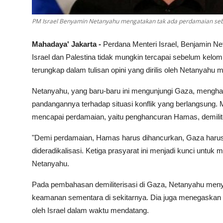
PM Israel Benyamin Netanyahu mengatakan tak ada perdamaian se
Mahadaya' Jakarta -
Perdana Menteri Israel, Benjamin N
Israel dan Palestina tidak mungkin tercapai sebelum kelo
terungkap dalam tulisan opini yang dirilis oleh Netanyahu 
Netanyahu, yang baru-baru ini mengunjungi Gaza, mengha
pandangannya terhadap situasi konflik yang berlangsung. 
mencapai perdamaian, yaitu penghancuran Hamas, demilite
"Demi perdamaian, Hamas harus dihancurkan, Gaza harus d
dideradikalisasi. Ketiga prasyarat ini menjadi kunci untu
Netanyahu.
Pada pembahasan demiliterisasi di Gaza, Netanyahu men
keamanan sementara di sekitarnya. Dia juga menegaskan
oleh Israel dalam waktu mendatang.