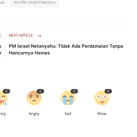
as
Konflik Israel-Palestina
E
NEXT ARTICLE
s
PM Israel Netanyahu: Tidak Ada Perdamaian Tanpa
n
Hancurnya Hamas
0
0
0
0
nny
Angry
Sad
Wow