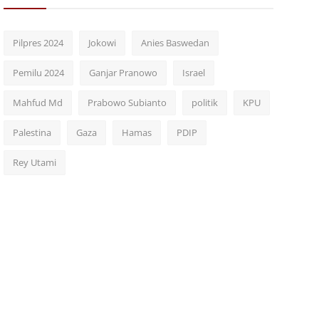
Pilpres 2024
Jokowi
Anies Baswedan
Pemilu 2024
Ganjar Pranowo
Israel
Mahfud Md
Prabowo Subianto
politik
KPU
Palestina
Gaza
Hamas
PDIP
Rey Utami