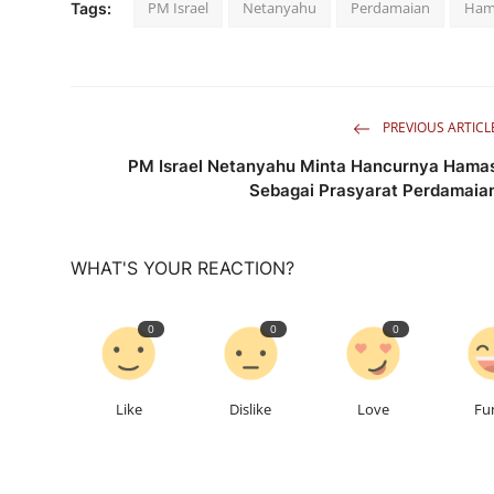
PM Israel
Netanyahu
Perdamaian
Ham
Tags:
PREVIOUS ARTICL
PM Israel Netanyahu Minta Hancurnya Hama
Sebagai Prasyarat Perdamaia
WHAT'S YOUR REACTION?
0
0
0
Like
Dislike
Love
Fu