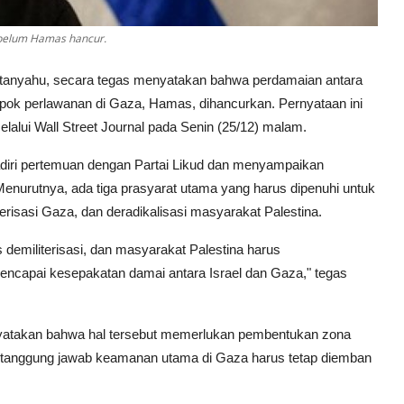
belum Hamas hancur.
etanyahu, secara tegas menyatakan bahwa perdamaian antara
mpok perlawanan di Gaza, Hamas, dihancurkan. Pernyataan ini
melalui Wall Street Journal pada Senin (25/12) malam.
diri pertemuan dengan Partai Likud dan menyampaikan
Menurutnya, ada tiga prasyarat utama yang harus dipenuhi untuk
risasi Gaza, dan deradikalisasi masyarakat Palestina.
emiliterisasi, dan masyarakat Palestina harus
k mencapai kesepakatan damai antara Israel dan Gaza," tegas
yatakan bahwa hal tersebut memerlukan pembentukan zona
 tanggung jawab keamanan utama di Gaza harus tetap diemban