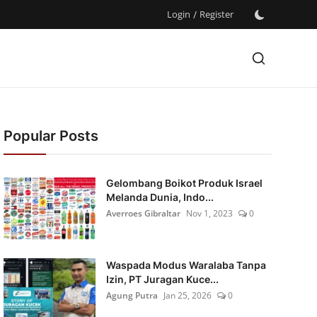
Login
/
Register
Popular Posts
Gelombang Boikot Produk Israel
Melanda Dunia, Indo...
Averroes Gibraltar
Nov 1, 2023
0
Waspada Modus Waralaba Tanpa
Izin, PT Juragan Kuce...
Agung Putra
Jan 25, 2026
0