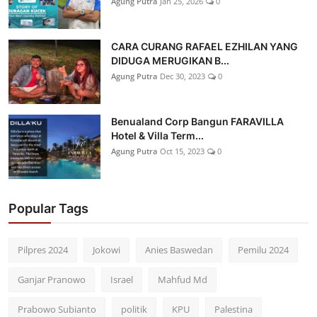
Agung Putra
Jan 25, 2026
0
CARA CURANG RAFAEL EZHILAN YANG
DIDUGA MERUGIKAN B...
Agung Putra
Dec 30, 2023
0
Benualand Corp Bangun FARAVILLA
Hotel & Villa Term...
Agung Putra
Oct 15, 2023
0
Popular Tags
Pilpres 2024
Jokowi
Anies Baswedan
Pemilu 2024
Ganjar Pranowo
Israel
Mahfud Md
Prabowo Subianto
politik
KPU
Palestina