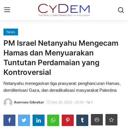
Login
Register
News
PM Israel Netanyahu Mengecam
Home
Hamas dan Menyuarakan
News
Tuntutan Perdamaian yang
Kontroversial
Contact
Netanyahu menegaskan tiga prasyarat: penghancuran Hamas,
Redaksi
demiliterisasi Gaza, dan deradikalisasi masyarakat Palestina
Politik
Averroes Gibraltar
Dec 26, 2023 - 20:30
0
Olahraga
Nasional