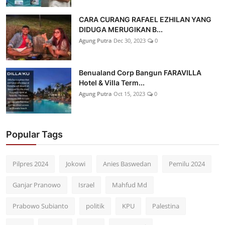
CARA CURANG RAFAEL EZHILAN YANG
DIDUGA MERUGIKAN B...
Agung Putra
Dec 30, 2023
0
Benualand Corp Bangun FARAVILLA
Hotel & Villa Term...
Agung Putra
Oct 15, 2023
0
Popular Tags
Pilpres 2024
Jokowi
Anies Baswedan
Pemilu 2024
Ganjar Pranowo
Israel
Mahfud Md
Prabowo Subianto
politik
KPU
Palestina