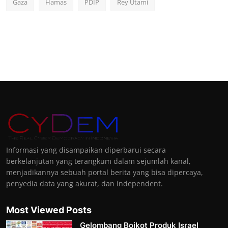
Gaza
Hamas
PDIP
Rey Utami
Informasi yang disampaikan diperbarui secara
berkelanjutan yang terangkum dalam sejumlah kanal,
menjadikannya sebuah portal berita yang bisa dipercaya,
penyedia data yang akurat, dan independent.
Most Viewed Posts
Gelombang Boikot Produk Israel