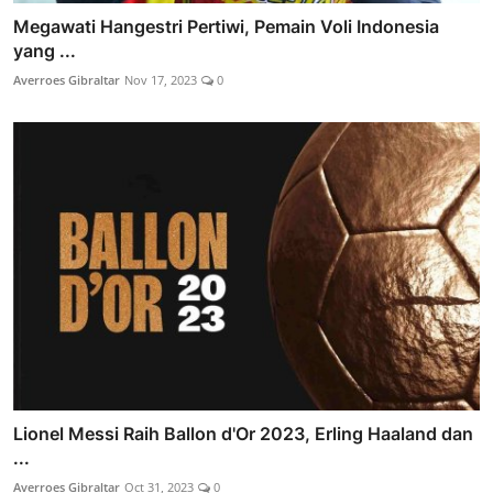
Megawati Hangestri Pertiwi, Pemain Voli Indonesia
yang ...
Averroes Gibraltar
Nov 17, 2023
0
Lionel Messi Raih Ballon d'Or 2023, Erling Haaland dan
...
Averroes Gibraltar
Oct 31, 2023
0