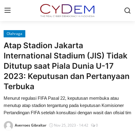
Login
Register
Olahraga
Atap Stadion Jakarta
Home
International Stadium (JIS) Tidak
News
Ditutup saat Piala Dunia U-17
2023: Keputusan dan Pertanyaan
Contact
Terbuka
Redaksi
Menurut regulasi FIFA Pasal 22, keputusan membuka atau
Politik
menutup atap stadion tergantung pada keputusan Komisioner
Pertandingan FIFA setelah konsultasi dengan wasit dan ofisial tim
Olahraga
Averroes Gibraltar
Nov 25, 2023 - 14:42
0
Nasional