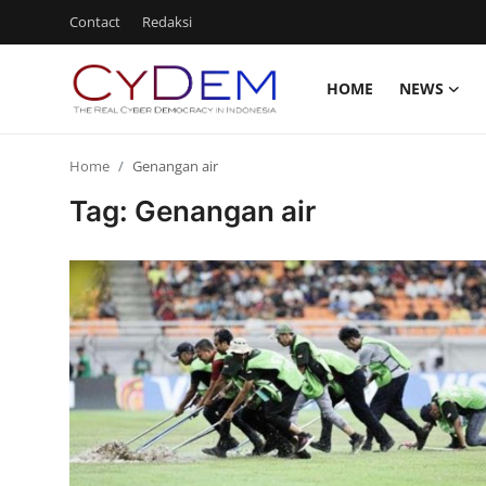
Contact
Redaksi
HOME
NEWS
Login
Register
Home
Genangan air
Home
Tag: Genangan air
News
Contact
Redaksi
Politik
Olahraga
Nasional