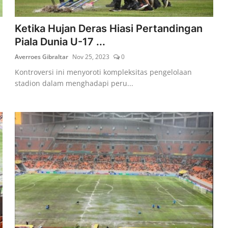
Ketika Hujan Deras Hiasi Pertandingan
Piala Dunia U-17 ...
Averroes Gibraltar
Nov 25, 2023
0
Kontroversi ini menyoroti kompleksitas pengelolaan
stadion dalam menghadapi peru...