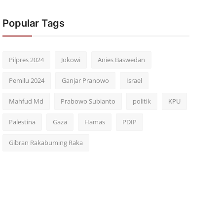
Popular Tags
Pilpres 2024
Jokowi
Anies Baswedan
Pemilu 2024
Ganjar Pranowo
Israel
Mahfud Md
Prabowo Subianto
politik
KPU
Palestina
Gaza
Hamas
PDIP
Gibran Rakabuming Raka