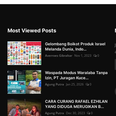
Most Viewed Posts
Gelombang Boikot Produk Israel
Melanda Dunia, Indo...
Averroes Gibraltar
Nov 1, 2023
0
Waspada Modus Waralaba Tanpa
Izin, PT Juragan Kuce...
Agung Putra
Jan 25, 2026
0
CARA CURANG RAFAEL EZHILAN
YANG DIDUGA MERUGIKAN B...
Agung Putra
Dec 30, 2023
0