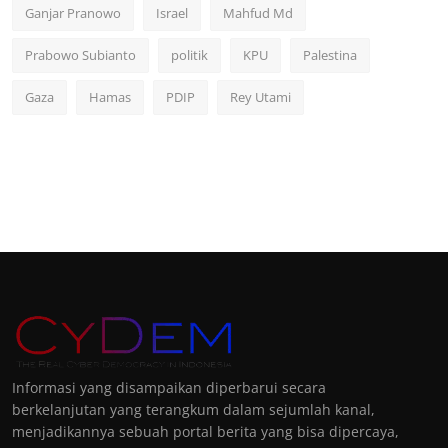
Ganjar Pranowo
Israel
Mahfud Md
Prabowo Subianto
politik
KPU
Palestina
Gaza
Hamas
PDIP
Rey Utami
Informasi yang disampaikan diperbarui secara
berkelanjutan yang terangkum dalam sejumlah kanal,
menjadikannya sebuah portal berita yang bisa dipercaya,