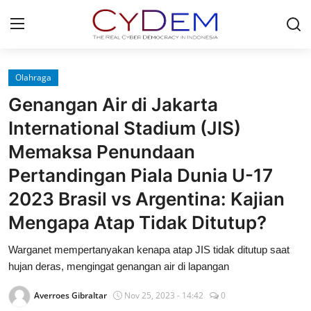
Login
Register
Olahraga
Genangan Air di Jakarta
Home
International Stadium (JIS)
News
Memaksa Penundaan
Pertandingan Piala Dunia U-17
Contact
2023 Brasil vs Argentina: Kajian
Politik
Mengapa Atap Tidak Ditutup?
Redaksi
Warganet mempertanyakan kenapa atap JIS tidak ditutup saat
hujan deras, mengingat genangan air di lapangan
Olahraga
Averroes Gibraltar
Nov 25, 2023 - 14:42
0
Nasional