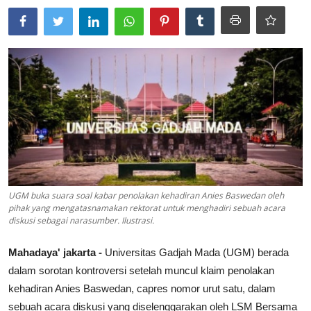
Lainya
UGM buka suara soal kabar penolakan kehadiran Anies Baswedan oleh
pihak yang mengatasnamakan rektorat untuk menghadiri sebuah acara
diskusi sebagai narasumber. Ilustrasi.
Mahadaya' jakarta -
Universitas Gadjah Mada (UGM) berada
dalam sorotan kontroversi setelah muncul klaim penolakan
kehadiran Anies Baswedan, capres nomor urut satu, dalam
sebuah acara diskusi yang diselenggarakan oleh LSM Bersama