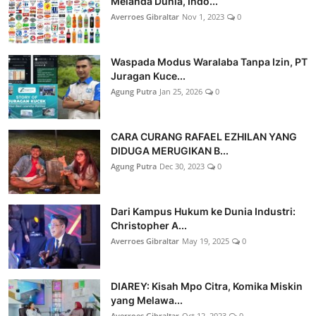
Melanda Dunia, Indo...
Averroes Gibraltar
Nov 1, 2023
0
Waspada Modus Waralaba Tanpa Izin, PT
Juragan Kuce...
Agung Putra
Jan 25, 2026
0
CARA CURANG RAFAEL EZHILAN YANG
DIDUGA MERUGIKAN B...
Agung Putra
Dec 30, 2023
0
Dari Kampus Hukum ke Dunia Industri:
Christopher A...
Averroes Gibraltar
May 19, 2025
0
DIAREY: Kisah Mpo Citra, Komika Miskin
yang Melawa...
Averroes Gibraltar
Oct 12, 2023
0