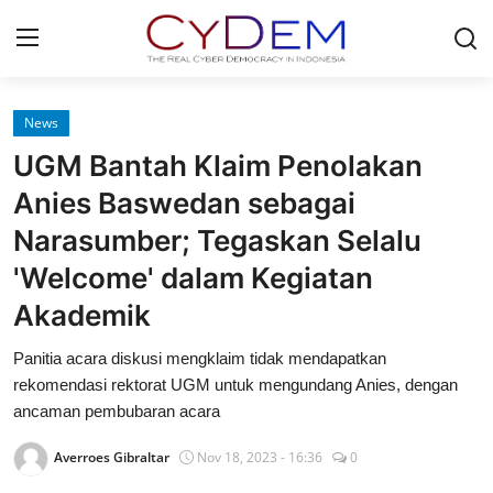
Login
Register
News
UGM Bantah Klaim Penolakan
Home
Anies Baswedan sebagai
News
Narasumber; Tegaskan Selalu
'Welcome' dalam Kegiatan
Contact
Akademik
Politik
Panitia acara diskusi mengklaim tidak mendapatkan
Redaksi
rekomendasi rektorat UGM untuk mengundang Anies, dengan
ancaman pembubaran acara
Olahraga
Averroes Gibraltar
Nov 18, 2023 - 16:36
0
Nasional