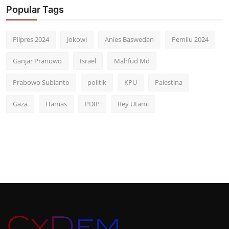
Popular Tags
Pilpres 2024
Jokowi
Anies Baswedan
Pemilu 2024
Ganjar Pranowo
Israel
Mahfud Md
Prabowo Subianto
politik
KPU
Palestina
Gaza
Hamas
PDIP
Rey Utami