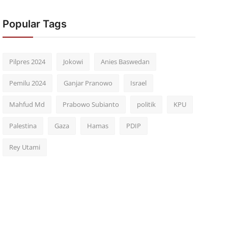
Popular Tags
Pilpres 2024
Jokowi
Anies Baswedan
Pemilu 2024
Ganjar Pranowo
Israel
Mahfud Md
Prabowo Subianto
politik
KPU
Palestina
Gaza
Hamas
PDIP
Rey Utami