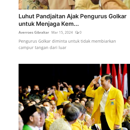
Lainya
Luhut Pandjaitan Ajak Pengurus Golkar
untuk Menjaga Kem...
Averroes Gibraltar
Mar 15, 2024
0
Pengurus Golkar diminta untuk tidak membiarkan
campur tangan dari luar