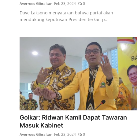
Averroes Gibraltar
Feb 23, 2024
0
Dave Laksono menyatakan bahwa partai akan
mendukung keputusan Presiden terkait p...
Golkar: Ridwan Kamil Dapat Tawaran
Masuk Kabinet
Averroes Gibraltar
Feb 23, 2024
0