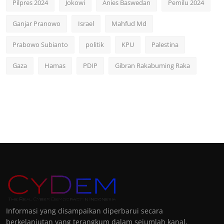
Pilpres 2024
Jokowi
Anies Baswedan
Pemilu 2024
Ganjar Pranowo
Israel
Mahfud Md
Prabowo Subianto
politik
KPU
Palestina
Gaza
Hamas
PDIP
Gibran Rakabuming Raka
Informasi yang disampaikan diperbarui secara
berkelanjutan yang terangkum dalam sejumlah kanal,