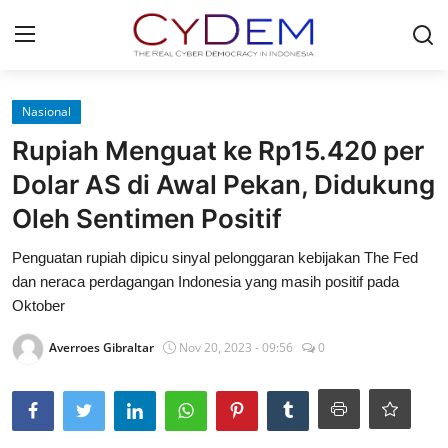
Login
Register
Nasional
Rupiah Menguat ke Rp15.420 per
Home
Dolar AS di Awal Pekan, Didukung
News
Oleh Sentimen Positif
Contact
Penguatan rupiah dipicu sinyal pelonggaran kebijakan The Fed
dan neraca perdagangan Indonesia yang masih positif pada
Redaksi
Oktober
Politik
Averroes Gibraltar
Nov 20, 2023 - 09:56
0
Olahraga
Nasional