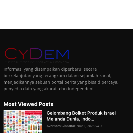
Informasi yang disampaikan diperbarui secara
berkelanjutan yang terangkum dalam sejumlah kanal,
menjadikannya sebuah portal berita yang bisa dipercaya,
penyedia data yang akurat, dan independent.
Most Viewed Posts
Gelombang Boikot Produk Israel
Melanda Dunia, Indo...
Averroes Gibraltar
Nov 1, 2023
0