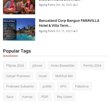
Agung Putra
Dec 30, 2023
0
Benualand Corp Bangun FARAVILLA
Hotel & Villa Term...
Agung Putra
Oct 15, 2023
0
Popular Tags
Pilpres 2024
Jokowi
Anies Baswedan
Pemilu 2024
Ganjar Pranowo
Israel
Mahfud Md
Prabowo Subianto
politik
KPU
Palestina
Gaza
Hamas
PDIP
Rey Utami