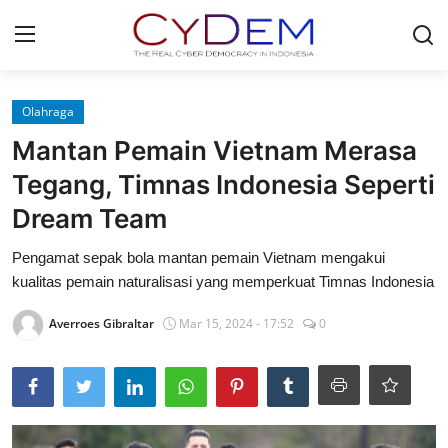
Login
Register
Olahraga
Mantan Pemain Vietnam Merasa
Home
Tegang, Timnas Indonesia Seperti
News
Dream Team
Contact
Pengamat sepak bola mantan pemain Vietnam mengakui
kualitas pemain naturalisasi yang memperkuat Timnas Indonesia
Politik
Averroes Gibraltar
Mar 15, 2024 - 17:52
0
Redaksi
Olahraga
Nasional