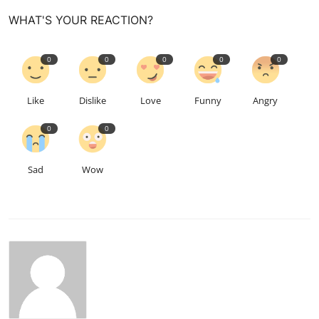
WHAT'S YOUR REACTION?
0
0
0
0
0
Like
Dislike
Love
Funny
Angry
0
0
Sad
Wow