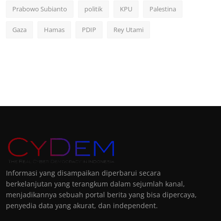
Prabowo Subianto
politik
KPU
Palestina
Gaza
Hamas
PDIP
Rey Utami
Informasi yang disampaikan diperbarui secara
berkelanjutan yang terangkum dalam sejumlah kanal,
menjadikannya sebuah portal berita yang bisa dipercaya,
penyedia data yang akurat, dan independent.