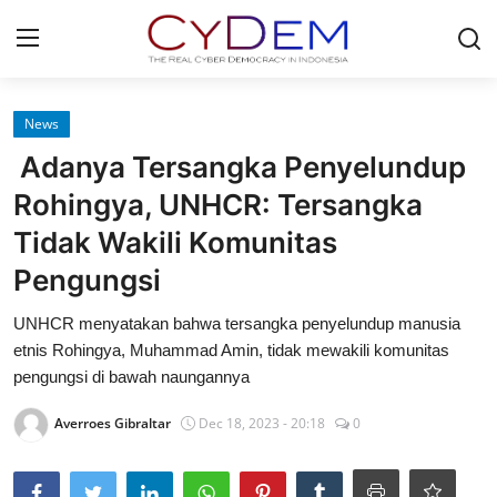
Login
Register
News
Adanya Tersangka Penyelundup
Home
Rohingya, UNHCR: Tersangka
Contact
Tidak Wakili Komunitas
Pengungsi
News
UNHCR menyatakan bahwa tersangka penyelundup manusia
Redaksi
etnis Rohingya, Muhammad Amin, tidak mewakili komunitas
pengungsi di bawah naungannya
Politik
Averroes Gibraltar
Dec 18, 2023 - 20:18
0
Olahraga
Nasional