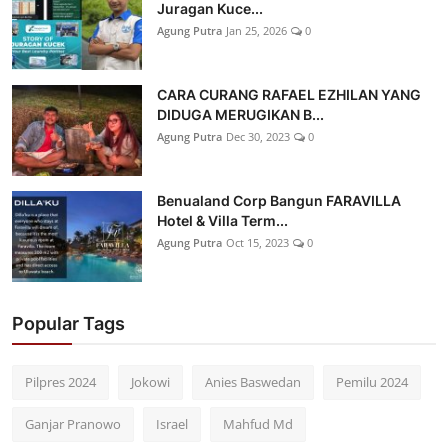
Juragan Kuce...
Agung Putra
Jan 25, 2026
0
CARA CURANG RAFAEL EZHILAN YANG
DIDUGA MERUGIKAN B...
Agung Putra
Dec 30, 2023
0
Benualand Corp Bangun FARAVILLA
Hotel & Villa Term...
Agung Putra
Oct 15, 2023
0
Popular Tags
Pilpres 2024
Jokowi
Anies Baswedan
Pemilu 2024
Ganjar Pranowo
Israel
Mahfud Md