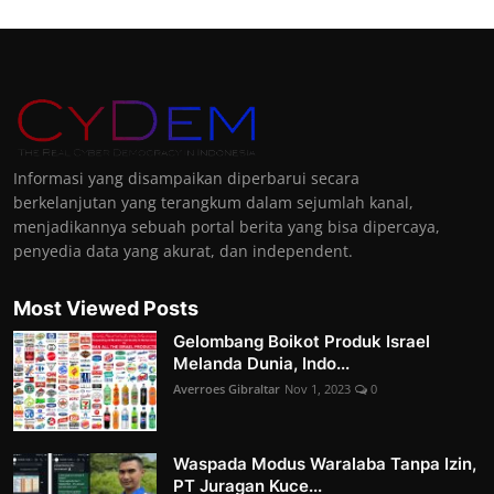
Informasi yang disampaikan diperbarui secara
berkelanjutan yang terangkum dalam sejumlah kanal,
menjadikannya sebuah portal berita yang bisa dipercaya,
penyedia data yang akurat, dan independent.
Most Viewed Posts
Gelombang Boikot Produk Israel
Melanda Dunia, Indo...
Averroes Gibraltar
Nov 1, 2023
0
Waspada Modus Waralaba Tanpa Izin,
PT Juragan Kuce...