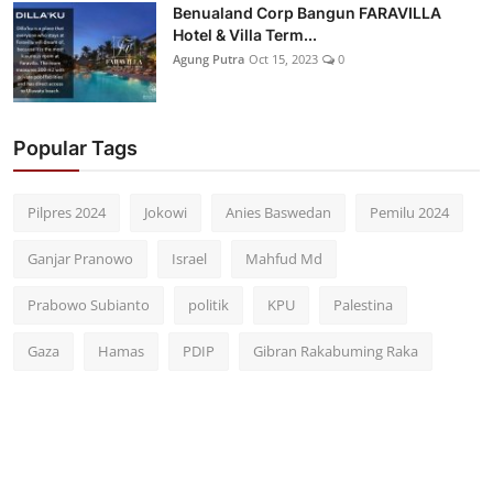
Benualand Corp Bangun FARAVILLA
Hotel & Villa Term...
Agung Putra
Oct 15, 2023
0
Popular Tags
Pilpres 2024
Jokowi
Anies Baswedan
Pemilu 2024
Ganjar Pranowo
Israel
Mahfud Md
Prabowo Subianto
politik
KPU
Palestina
Gaza
Hamas
PDIP
Gibran Rakabuming Raka