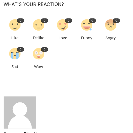
WHAT'S YOUR REACTION?
0
0
0
0
0
Like
Dislike
Love
Funny
Angry
0
0
Sad
Wow