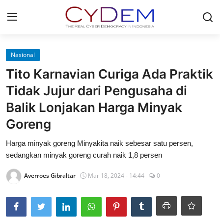
Login
Register
Nasional
Tito Karnavian Curiga Ada Praktik
Home
Tidak Jujur dari Pengusaha di
News
Balik Lonjakan Harga Minyak
Goreng
Contact
Harga minyak goreng Minyakita naik sebesar satu persen,
Politik
sedangkan minyak goreng curah naik 1,8 persen
Redaksi
Averroes Gibraltar
Mar 18, 2024 - 14:44
0
Olahraga
Nasional