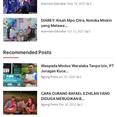
Averroes Gibraltar
May 19, 2025
0
DIAREY: Kisah Mpo Citra, Komika Miskin
yang Melawa...
Averroes Gibraltar
Oct 12, 2023
0
Recommended Posts
Waspada Modus Waralaba Tanpa Izin, PT
Juragan Kuce...
Agung Putra
Jan 25, 2026
0
CARA CURANG RAFAEL EZHILAN YANG
DIDUGA MERUGIKAN B...
Agung Putra
Dec 30, 2023
0