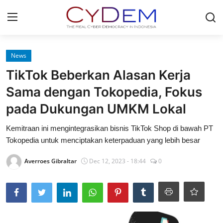
Login
Register
News
TikTok Beberkan Alasan Kerja
Home
Sama dengan Tokopedia, Fokus
News
pada Dukungan UMKM Lokal
Contact
Kemitraan ini mengintegrasikan bisnis TikTok Shop di bawah PT
Tokopedia untuk menciptakan keterpaduan yang lebih besar
Redaksi
Averroes Gibraltar
Dec 12, 2023 - 18:44
0
Politik
Olahraga
Nasional