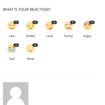
WHAT'S YOUR REACTION?
0
0
0
0
0
Like
Dislike
Love
Funny
Angry
0
0
Sad
Wow