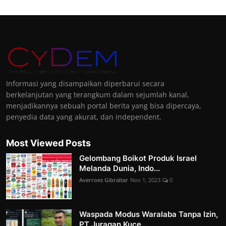
Informasi yang disampaikan diperbarui secara
berkelanjutan yang terangkum dalam sejumlah kanal,
menjadikannya sebuah portal berita yang bisa dipercaya,
penyedia data yang akurat, dan independent.
Most Viewed Posts
Gelombang Boikot Produk Israel
Melanda Dunia, Indo...
Averroes Gibraltar
Nov 1, 2023
0
Waspada Modus Waralaba Tanpa Izin,
PT Juragan Kuce...