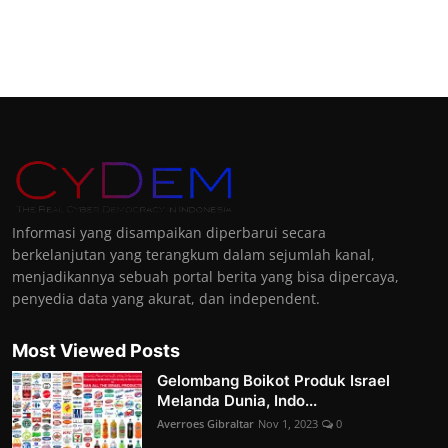
Informasi yang disampaikan diperbarui secara
berkelanjutan yang terangkum dalam sejumlah kanal,
menjadikannya sebuah portal berita yang bisa dipercaya,
penyedia data yang akurat, dan independent.
Most Viewed Posts
Gelombang Boikot Produk Israel
Melanda Dunia, Indo...
Averroes Gibraltar
Nov 1, 2023
0