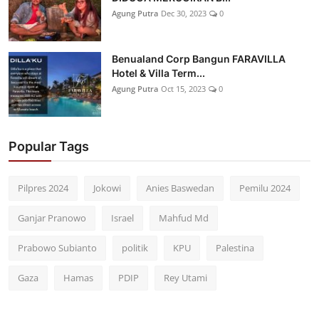
Agung Putra
Dec 30, 2023
0
Benualand Corp Bangun FARAVILLA
Hotel & Villa Term...
Agung Putra
Oct 15, 2023
0
Popular Tags
Pilpres 2024
Jokowi
Anies Baswedan
Pemilu 2024
Ganjar Pranowo
Israel
Mahfud Md
Prabowo Subianto
politik
KPU
Palestina
Gaza
Hamas
PDIP
Rey Utami