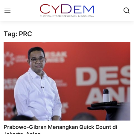
Tag: PRC
Login
Register
Home
News
Contact
Politik
Redaksi
Olahraga
Prabowo-Gibran Menangkan Quick Count di
Nasional