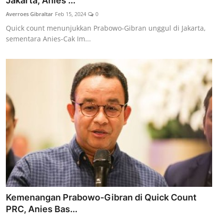
Jakarta, Anies ...
Lainya
Averroes Gibraltar
Feb 15, 2024
0
Quick count menunjukkan Prabowo-Gibran unggul di Jakarta,
sementara Anies-Cak Im...
Kemenangan Prabowo-Gibran di Quick Count
PRC, Anies Bas...