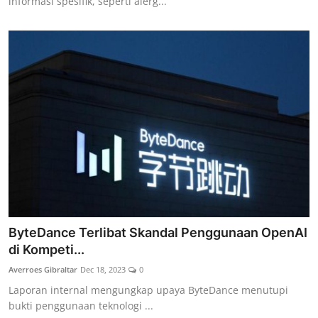
informasi spesifik, seperti alerg...
ByteDance Terlibat Skandal Penggunaan OpenAI
di Kompeti...
Averroes Gibraltar
Dec 18, 2023
0
Laporan internal mengungkap upaya ByteDance menutupi
bukti penggunaan teknologi ...