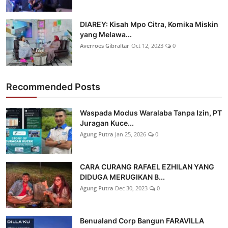
DIAREY: Kisah Mpo Citra, Komika Miskin
yang Melawa...
Averroes Gibraltar
Oct 12, 2023
0
Recommended Posts
Waspada Modus Waralaba Tanpa Izin, PT
Juragan Kuce...
Agung Putra
Jan 25, 2026
0
CARA CURANG RAFAEL EZHILAN YANG
DIDUGA MERUGIKAN B...
Agung Putra
Dec 30, 2023
0
Benualand Corp Bangun FARAVILLA