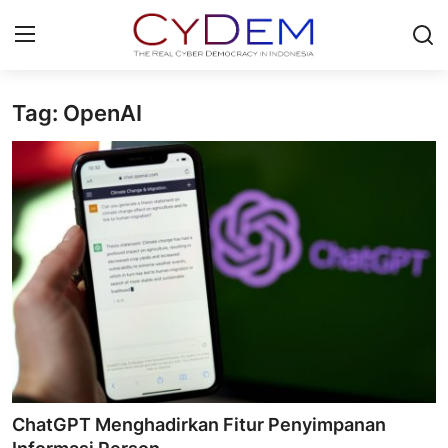
Tag: OpenAI
Login
Register
Home
News
Contact
Redaksi
Politik
Olahraga
ChatGPT Menghadirkan Fitur Penyimpanan
Nasional