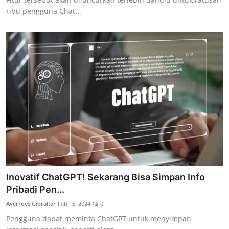
ribu pengguna Chat...
Inovatif ChatGPT! Sekarang Bisa Simpan Info
Pribadi Pen...
Averroes Gibraltar
Feb 15, 2024
0
Pengguna dapat meminta ChatGPT untuk menyimpan