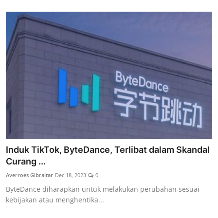
Induk TikTok, ByteDance, Terlibat dalam Skandal
Curang ...
Averroes Gibraltar
Dec 18, 2023
0
ByteDance diharapkan untuk melakukan perubahan sesuai
kebijakan atau menghentika...