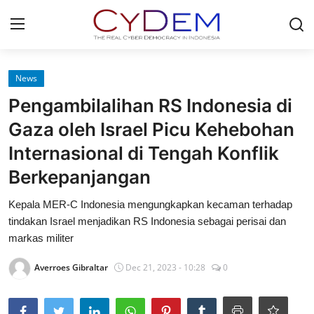
Login
Register
News
Pengambilalihan RS Indonesia di
Home
Gaza oleh Israel Picu Kehebohan
Contact
Internasional di Tengah Konflik
Berkepanjangan
News
Kepala MER-C Indonesia mengungkapkan kecaman terhadap
Redaksi
tindakan Israel menjadikan RS Indonesia sebagai perisai dan
markas militer
Politik
Averroes Gibraltar
Dec 21, 2023 - 10:28
0
Olahraga
Nasional