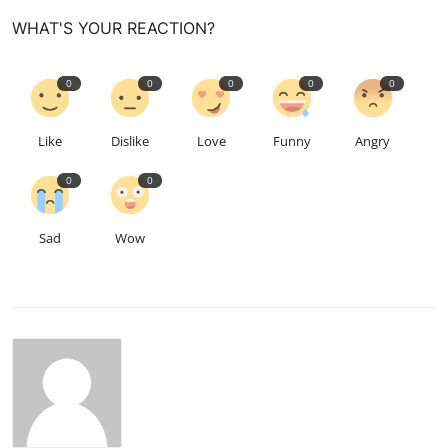
WHAT'S YOUR REACTION?
0
0
0
0
0
Like
Dislike
Love
Funny
Angry
0
0
Sad
Wow