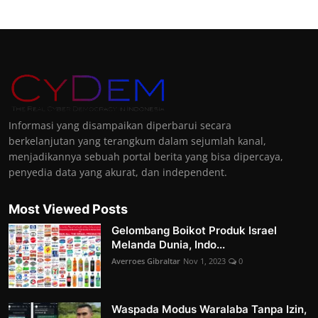
Informasi yang disampaikan diperbarui secara
berkelanjutan yang terangkum dalam sejumlah kanal,
menjadikannya sebuah portal berita yang bisa dipercaya,
penyedia data yang akurat, dan independent.
Most Viewed Posts
Gelombang Boikot Produk Israel
Melanda Dunia, Indo...
Averroes Gibraltar
Nov 1, 2023
0
Waspada Modus Waralaba Tanpa Izin,