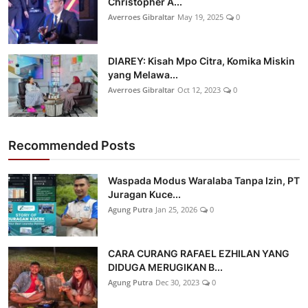
Christopher A...
Averroes Gibraltar
May 19, 2025
0
DIAREY: Kisah Mpo Citra, Komika Miskin
yang Melawa...
Averroes Gibraltar
Oct 12, 2023
0
Recommended Posts
Waspada Modus Waralaba Tanpa Izin, PT
Juragan Kuce...
Agung Putra
Jan 25, 2026
0
CARA CURANG RAFAEL EZHILAN YANG
DIDUGA MERUGIKAN B...
Agung Putra
Dec 30, 2023
0