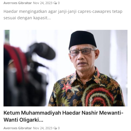
Averroes Gibraltar
Nov 24, 2023
0
Haedar mengingatkan agar janji-janji capres-cawapres tetap
sesuai dengan kapasit...
Ketum Muhammadiyah Haedar Nashir Mewanti-
Wanti Oligarki...
Averroes Gibraltar
Nov 24, 2023
0