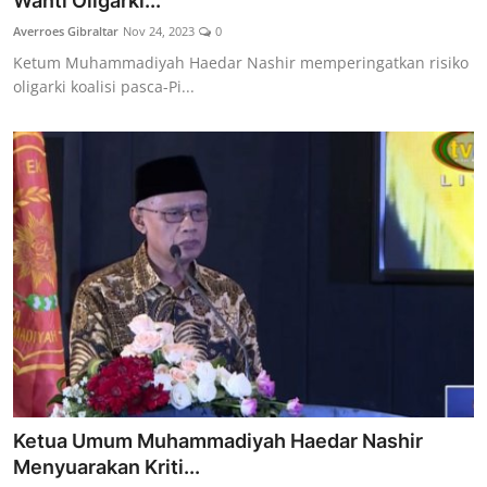
Wanti Oligarki...
Lainya
Averroes Gibraltar
Nov 24, 2023
0
Ketum Muhammadiyah Haedar Nashir memperingatkan risiko
oligarki koalisi pasca-Pi...
Ketua Umum Muhammadiyah Haedar Nashir
Menyuarakan Kriti...