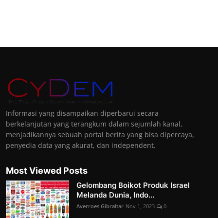
Informasi yang disampaikan diperbarui secara
berkelanjutan yang terangkum dalam sejumlah kanal,
menjadikannya sebuah portal berita yang bisa dipercaya,
penyedia data yang akurat, dan independent.
Most Viewed Posts
Gelombang Boikot Produk Israel
Melanda Dunia, Indo...
Averroes Gibraltar
Nov 1, 2023
0