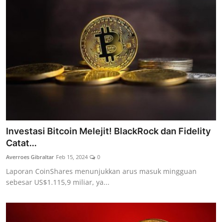
Investasi Bitcoin Melejit! BlackRock dan Fidelity
Catat...
Averroes Gibraltar
Feb 15, 2024
0
Laporan CoinShares menunjukkan arus masuk mingguan
sebesar US$1.115,9 miliar, ya...