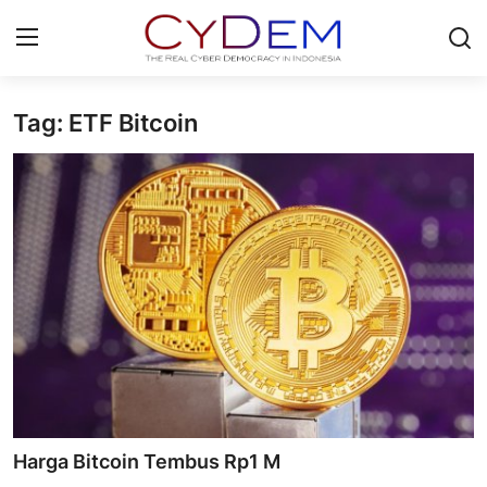
Tag: ETF Bitcoin
Login
Register
Home
News
Contact
Politik
Redaksi
Olahraga
Harga Bitcoin Tembus Rp1 M
Nasional