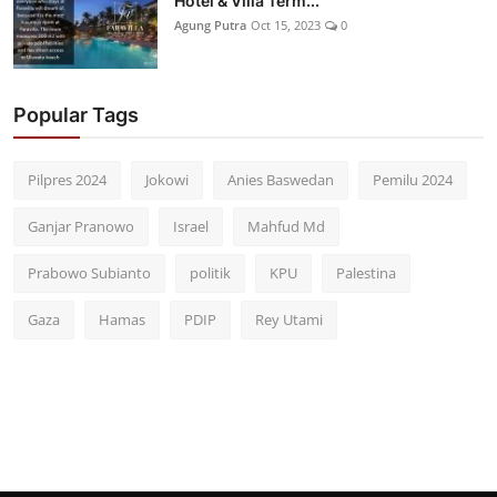
Hotel & Villa Term...
Agung Putra
Oct 15, 2023
0
Popular Tags
Pilpres 2024
Jokowi
Anies Baswedan
Pemilu 2024
Ganjar Pranowo
Israel
Mahfud Md
Prabowo Subianto
politik
KPU
Palestina
Gaza
Hamas
PDIP
Rey Utami