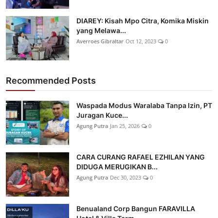
DIAREY: Kisah Mpo Citra, Komika Miskin
yang Melawa...
Averroes Gibraltar
Oct 12, 2023
0
Recommended Posts
Waspada Modus Waralaba Tanpa Izin, PT
Juragan Kuce...
Agung Putra
Jan 25, 2026
0
CARA CURANG RAFAEL EZHILAN YANG
DIDUGA MERUGIKAN B...
Agung Putra
Dec 30, 2023
0
Benualand Corp Bangun FARAVILLA