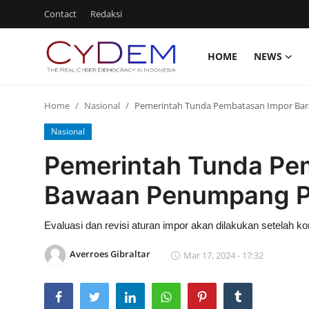
Contact
Redaksi
HOME
NEWS
Login
Register
Home
Nasional
Pemerintah Tunda Pembatasan Impor Ba
Home
Nasional
News
Pemerintah Tunda Pe
Contact
Bawaan Penumpang 
Redaksi
Evaluasi dan revisi aturan impor akan dilakukan setelah
Politik
Averroes Gibraltar
Mar 17, 2024 - 17:32
Olahraga
Nasional