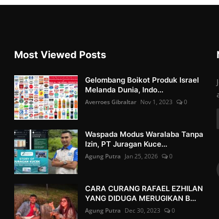
Most Viewed Posts
Gelombang Boikot Produk Israel
Melanda Dunia, Indo...
Averroes Gibraltar
Nov 1, 2023
0
Waspada Modus Waralaba Tanpa
Izin, PT Juragan Kuce...
Agung Putra
Jan 25, 2026
0
CARA CURANG RAFAEL EZHILAN
YANG DIDUGA MERUGIKAN B...
Agung Putra
Dec 30, 2023
0