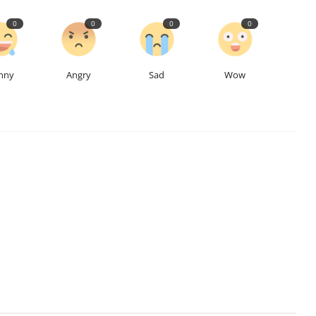
0
0
0
0
nny
Angry
Sad
Wow