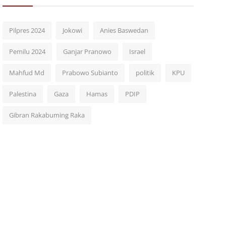
Pilpres 2024
Jokowi
Anies Baswedan
Pemilu 2024
Ganjar Pranowo
Israel
Mahfud Md
Prabowo Subianto
politik
KPU
Palestina
Gaza
Hamas
PDIP
Gibran Rakabuming Raka