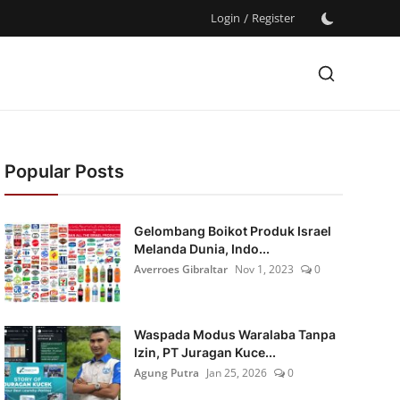
Login
/
Register
Popular Posts
Gelombang Boikot Produk Israel
Melanda Dunia, Indo...
Averroes Gibraltar
Nov 1, 2023
0
Waspada Modus Waralaba Tanpa
Izin, PT Juragan Kuce...
Agung Putra
Jan 25, 2026
0