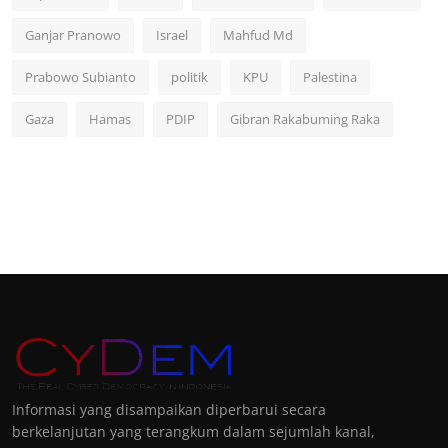
Ganjar Pranowo
Israel
Mahfud Md
Prabowo Subianto
politik
KPU
Palestina
Gaza
Hamas
PDIP
Gibran Rakabuming Raka
Informasi yang disampaikan diperbarui secara
berkelanjutan yang terangkum dalam sejumlah kanal,