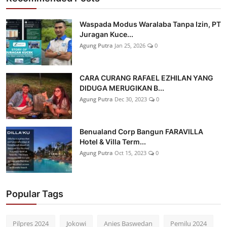
Waspada Modus Waralaba Tanpa Izin, PT
Juragan Kuce...
Agung Putra
Jan 25, 2026
0
CARA CURANG RAFAEL EZHILAN YANG
DIDUGA MERUGIKAN B...
Agung Putra
Dec 30, 2023
0
Benualand Corp Bangun FARAVILLA
Hotel & Villa Term...
Agung Putra
Oct 15, 2023
0
Popular Tags
Pilpres 2024
Jokowi
Anies Baswedan
Pemilu 2024