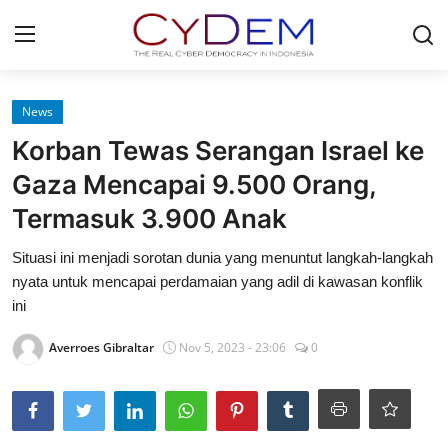
Login
Register
News
Korban Tewas Serangan Israel ke
Home
Gaza Mencapai 9.500 Orang,
News
Termasuk 3.900 Anak
Contact
Situasi ini menjadi sorotan dunia yang menuntut langkah-langkah
nyata untuk mencapai perdamaian yang adil di kawasan konflik
Politik
ini
Redaksi
Averroes Gibraltar
Nov 5, 2023 - 23:06
0
Olahraga
Nasional