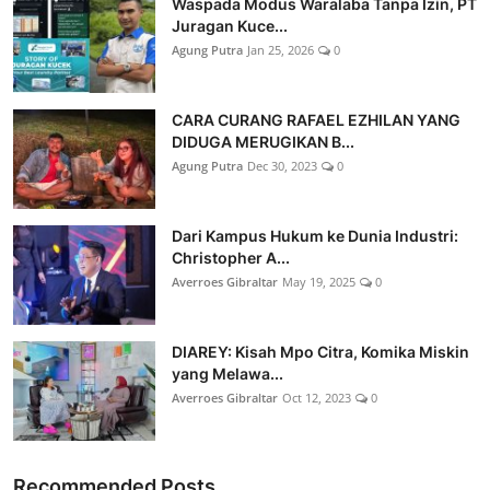
Waspada Modus Waralaba Tanpa Izin, PT
Juragan Kuce...
Agung Putra
Jan 25, 2026
0
CARA CURANG RAFAEL EZHILAN YANG
DIDUGA MERUGIKAN B...
Agung Putra
Dec 30, 2023
0
Dari Kampus Hukum ke Dunia Industri:
Christopher A...
Averroes Gibraltar
May 19, 2025
0
DIAREY: Kisah Mpo Citra, Komika Miskin
yang Melawa...
Averroes Gibraltar
Oct 12, 2023
0
Recommended Posts