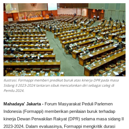
Lainya
Ilustrasi. Formappi memberi predikat buruk atas kinerja DPR pada masa
Sidang II 2023-2024 lantaran sibuk mencalonkan diri sebagai caleg di
Pemilu 2024.
Mahadaya' Jakarta -
Forum Masyarakat Peduli Parlemen
Indonesia (Formappi) memberikan penilaian buruk terhadap
kinerja Dewan Perwakilan Rakyat (DPR) selama masa sidang II
2023-2024. Dalam evaluasinya, Formappi mengkritik durasi