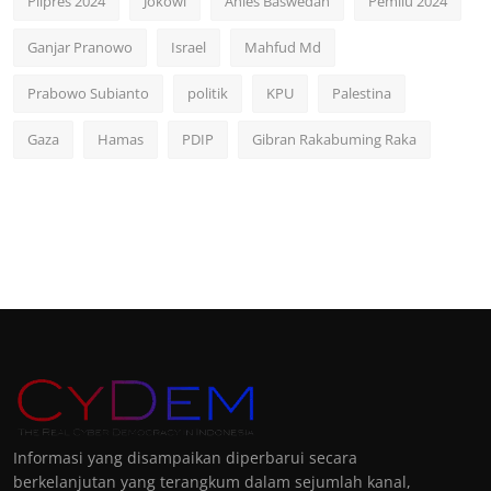
Pilpres 2024
Jokowi
Anies Baswedan
Pemilu 2024
Ganjar Pranowo
Israel
Mahfud Md
Prabowo Subianto
politik
KPU
Palestina
Gaza
Hamas
PDIP
Gibran Rakabuming Raka
Informasi yang disampaikan diperbarui secara
berkelanjutan yang terangkum dalam sejumlah kanal,