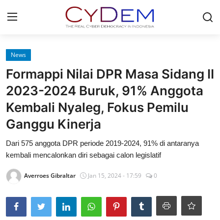
Login
Register
News
Formappi Nilai DPR Masa Sidang II
Home
2023-2024 Buruk, 91% Anggota
News
Kembali Nyaleg, Fokus Pemilu
Ganggu Kinerja
Contact
Dari 575 anggota DPR periode 2019-2024, 91% di antaranya
Politik
kembali mencalonkan diri sebagai calon legislatif
Redaksi
Averroes Gibraltar
Jan 15, 2024 - 17:59
0
Olahraga
Nasional