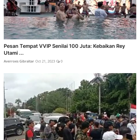
Pesan Tempat VVIP Senilai 100 Juta: Kebaikan Rey
Utami ...
Averroes Gibraltar
Oct 21, 2023
0