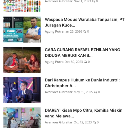
Averroes Gibraltar
Nov 1, 2023
0
Waspada Modus Waralaba Tanpa Izin, PT
Juragan Kuce...
Agung Putra
Jan 25, 2026
0
CARA CURANG RAFAEL EZHILAN YANG
DIDUGA MERUGIKAN B...
Agung Putra
Dec 30, 2023
0
Dari Kampus Hukum ke Dunia Industri:
Christopher A...
Averroes Gibraltar
May 19, 2025
0
DIAREY: Kisah Mpo Citra, Komika Miskin
yang Melawa...
Averroes Gibraltar
Oct 12, 2023
0