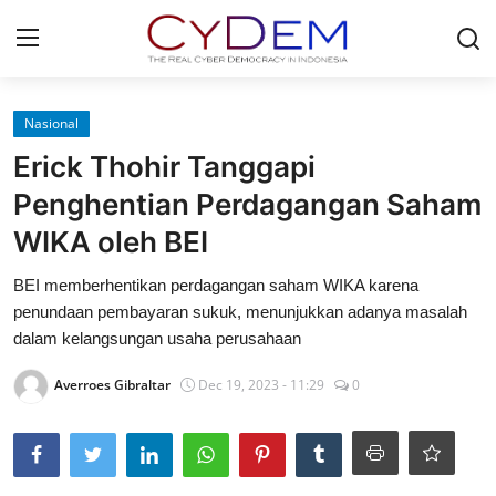
Login
Register
Nasional
Erick Thohir Tanggapi
Home
Penghentian Perdagangan Saham
News
WIKA oleh BEI
Contact
BEI memberhentikan perdagangan saham WIKA karena
penundaan pembayaran sukuk, menunjukkan adanya masalah
Politik
dalam kelangsungan usaha perusahaan
Redaksi
Averroes Gibraltar
Dec 19, 2023 - 11:29
0
Olahraga
Nasional