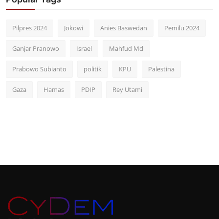
Pilpres 2024
Jokowi
Anies Baswedan
Pemilu 2024
Ganjar Pranowo
Israel
Mahfud Md
Prabowo Subianto
politik
KPU
Palestina
Gaza
Hamas
PDIP
Rey Utami