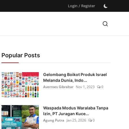
Login
/
Register
Popular Posts
Gelombang Boikot Produk Israel
Melanda Dunia, Indo...
Averroes Gibraltar
Nov 1, 2023
0
Waspada Modus Waralaba Tanpa
Izin, PT Juragan Kuce...
Agung Putra
Jan 25, 2026
0