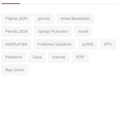
Pilpres 2024
Jokowi
Anies Baswedan
Pemilu 2024
Ganjar Pranowo
Israel
Mahfud Md
Prabowo Subianto
politik
KPU
Palestina
Gaza
Hamas
PDIP
Rey Utami