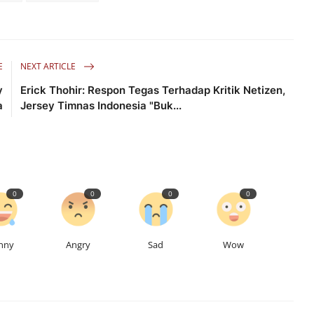
E
NEXT ARTICLE
y
Erick Thohir: Respon Tegas Terhadap Kritik Netizen,
a
Jersey Timnas Indonesia "Buk...
0
0
0
0
nny
Angry
Sad
Wow