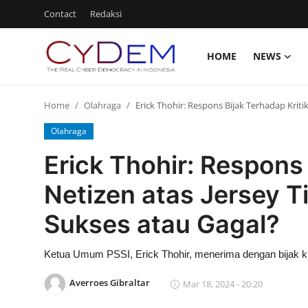
Contact
Redaksi
HOME
NEWS
Login
Register
Home
Olahraga
Erick Thohir: Respons Bijak Terhadap Kriti
Home
Olahraga
News
Erick Thohir: Respons 
Contact
Netizen atas Jersey T
Politik
Sukses atau Gagal?
Redaksi
Ketua Umum PSSI, Erick Thohir, menerima dengan bijak kri
Olahraga
Averroes Gibraltar
Mar 18, 2024 - 20:20
Nasional