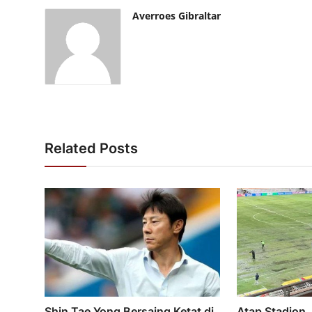
Averroes Gibraltar
Related Posts
Shin Tae Yong Bersaing Ketat di
Atap Stadion 