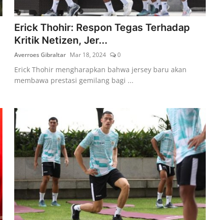
Erick Thohir: Respon Tegas Terhadap
Kritik Netizen, Jer...
Averroes Gibraltar
Mar 18, 2024
0
Erick Thohir mengharapkan bahwa jersey baru akan
membawa prestasi gemilang bagi ...