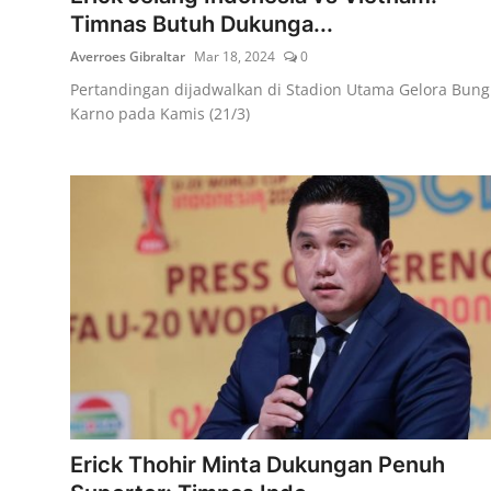
Timnas Butuh Dukunga...
Averroes Gibraltar
Mar 18, 2024
0
Pertandingan dijadwalkan di Stadion Utama Gelora Bung
Karno pada Kamis (21/3)
Erick Thohir Minta Dukungan Penuh