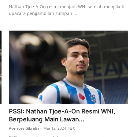
Nathan Tjoe-A-On resmi menjadi WNI setelah mengikuti
upacara pengambilan sumpah ...
PSSI: Nathan Tjoe-A-On Resmi WNI,
Berpeluang Main Lawan...
Averroes Gibraltar
Mar 12, 2024
0