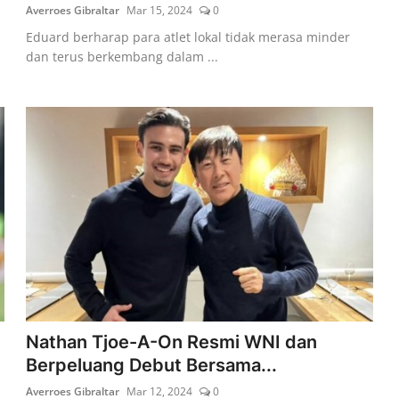
Averroes Gibraltar
Mar 15, 2024
0
Eduard berharap para atlet lokal tidak merasa minder
dan terus berkembang dalam ...
Nathan Tjoe-A-On Resmi WNI dan
Berpeluang Debut Bersama...
Averroes Gibraltar
Mar 12, 2024
0