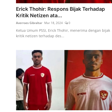
Erick Thohir: Respons Bijak Terhadap
Kritik Netizen ata...
Averroes Gibraltar
Mar 18, 2024
0
Ketua Umum PSSI, Erick Thohir, menerima dengan bijak
kritik netizen terhadap des...