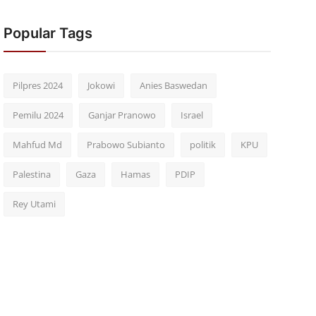
Popular Tags
Pilpres 2024
Jokowi
Anies Baswedan
Pemilu 2024
Ganjar Pranowo
Israel
Mahfud Md
Prabowo Subianto
politik
KPU
Palestina
Gaza
Hamas
PDIP
Rey Utami