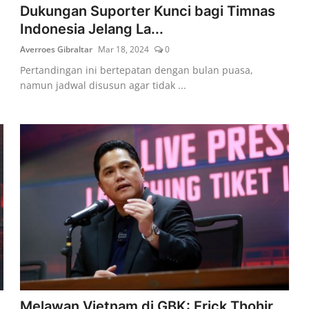
Dukungan Suporter Kunci bagi Timnas
Indonesia Jelang La...
Averroes Gibraltar
Mar 18, 2024
0
Pertandingan ini bertepatan dengan bulan puasa,
namun jadwal disusun agar tidak ...
Melawan Vietnam di GBK: Erick Thohir