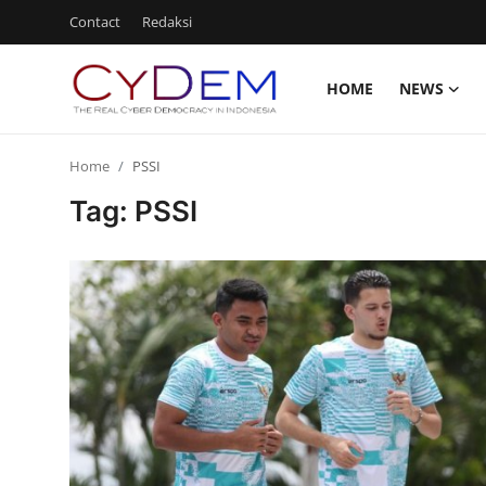
Contact
Redaksi
HOME
NEWS
Login
Register
Home
PSSI
Home
Tag: PSSI
News
Contact
Politik
Redaksi
Olahraga
Nasional