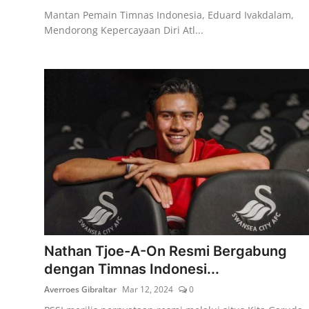
Mantan Pemain Timnas Indonesia, Eduard Ivakdalam,
Mendorong Kepercayaan Diri Atl...
Nathan Tjoe-A-On Resmi Bergabung
dengan Timnas Indonesi...
Averroes Gibraltar
Mar 12, 2024
0