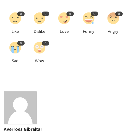
0
0
0
0
0
Like
Dislike
Love
Funny
Angry
0
0
Sad
Wow
Averroes Gibraltar