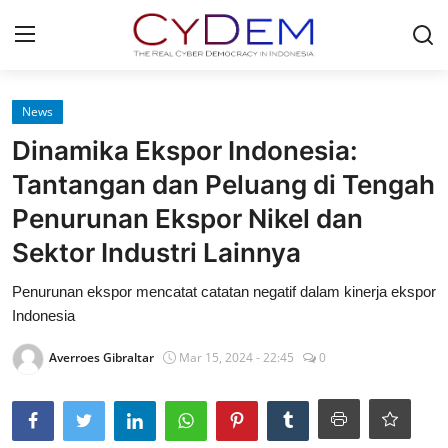
Login
Register
News
Dinamika Ekspor Indonesia:
Home
Tantangan dan Peluang di Tengah
News
Penurunan Ekspor Nikel dan
Sektor Industri Lainnya
Contact
Penurunan ekspor mencatat catatan negatif dalam kinerja ekspor
Redaksi
Indonesia
Politik
Averroes Gibraltar
Mar 15, 2024 - 22:45
0
Olahraga
Nasional