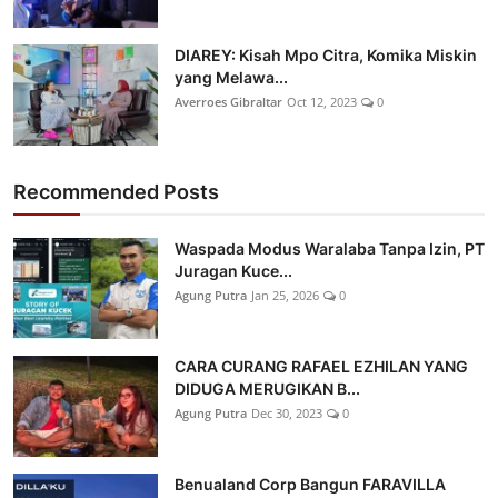
DIAREY: Kisah Mpo Citra, Komika Miskin
yang Melawa...
Averroes Gibraltar
Oct 12, 2023
0
Recommended Posts
Waspada Modus Waralaba Tanpa Izin, PT
Juragan Kuce...
Agung Putra
Jan 25, 2026
0
CARA CURANG RAFAEL EZHILAN YANG
DIDUGA MERUGIKAN B...
Agung Putra
Dec 30, 2023
0
Benualand Corp Bangun FARAVILLA