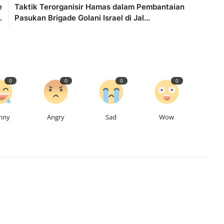
e
Taktik Terorganisir Hamas dalam Pembantaian
.
Pasukan Brigade Golani Israel di Jal...
0
0
0
0
nny
Angry
Sad
Wow