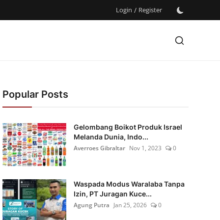
Login
/
Register
Popular Posts
Gelombang Boikot Produk Israel
Melanda Dunia, Indo...
Averroes Gibraltar
Nov 1, 2023
0
Waspada Modus Waralaba Tanpa
Izin, PT Juragan Kuce...
Agung Putra
Jan 25, 2026
0