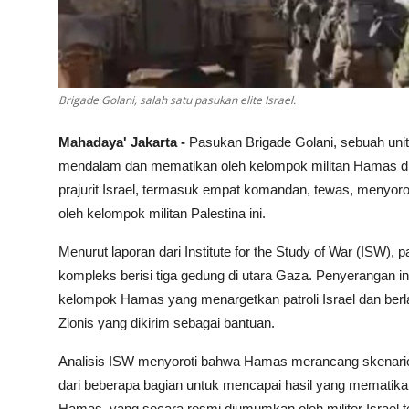
Brigade Golani, salah satu pasukan elite Israel.
Mahadaya' Jakarta -
Pasukan Brigade Golani, sebuah unit e
mendalam dan mematikan oleh kelompok militan Hamas di J
prajurit Israel, termasuk empat komandan, tewas, menyoro
oleh kelompok militan Palestina ini.
Menurut laporan dari Institute for the Study of War (ISW
kompleks berisi tiga gedung di utara Gaza. Penyerangan ini
kelompok Hamas yang menargetkan patroli Israel dan berl
Zionis yang dikirim sebagai bantuan.
Analisis ISW menyoroti bahwa Hamas merancang skenario
dari beberapa bagian untuk mencapai hasil yang mematikan
Hamas, yang secara resmi diumumkan oleh militer Israel 