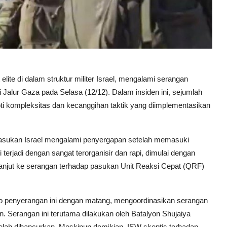
lite di dalam struktur militer Israel, mengalami serangan
alur Gaza pada Selasa (12/12). Dalam insiden ini, sejumlah
ti kompleksitas dan kecanggihan taktik yang diimplementasikan
), pasukan Israel mengalami penyergapan setelah memasuki
 terjadi dengan sangat terorganisir dan rapi, dimulai dengan
anjut ke serangan terhadap pasukan Unit Reaksi Cepat (QRF)
 penyerangan ini dengan matang, mengoordinasikan serangan
. Serangan ini terutama dilakukan oleh Batalyon Shujaiya
telah dihancurkan. Meskipun demikian, ISW skeptis terhadap