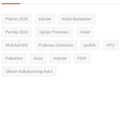
Pilpres 2024
Jokowi
Anies Baswedan
Pemilu 2024
Ganjar Pranowo
Israel
Mahfud Md
Prabowo Subianto
politik
KPU
Palestina
Gaza
Hamas
PDIP
Gibran Rakabuming Raka