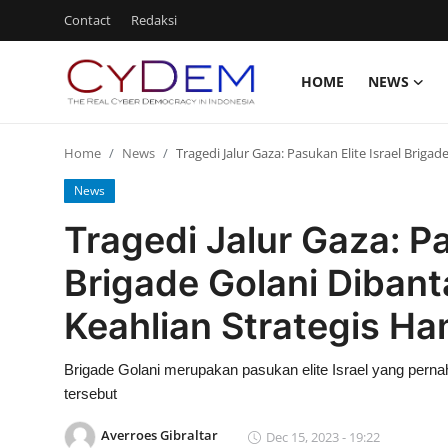
Contact
Redaksi
HOME
NEWS
Login
Register
Home
News
Tragedi Jalur Gaza: Pasukan Elite Israel Brig
Home
News
News
Tragedi Jalur Gaza: Pa
Contact
Brigade Golani Dibant
Politik
Keahlian Strategis H
Redaksi
Brigade Golani merupakan pasukan elite Israel yang pernah
Olahraga
tersebut
Nasional
Averroes Gibraltar
Dec 15, 2023 - 19:22