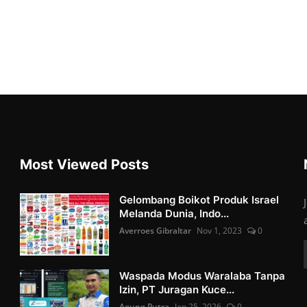
Most Viewed Posts
Gelombang Boikot Produk Israel
Melanda Dunia, Indo...
Averroes Gibraltar
Nov 1, 2023
0
Waspada Modus Waralaba Tanpa
Izin, PT Juragan Kuce...
Agung Putra
Jan 25, 2026
0