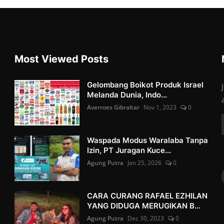
Most Viewed Posts
Gelombang Boikot Produk Israel
Melanda Dunia, Indo...
Averroes Gibraltar
Nov 1, 2023
0
Waspada Modus Waralaba Tanpa
Izin, PT Juragan Kuce...
Agung Putra
Jan 25, 2026
0
CARA CURANG RAFAEL EZHILAN
YANG DIDUGA MERUGIKAN B...
Agung Putra
Dec 30, 2023
0