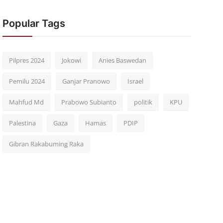
Popular Tags
Pilpres 2024
Jokowi
Anies Baswedan
Pemilu 2024
Ganjar Pranowo
Israel
Mahfud Md
Prabowo Subianto
politik
KPU
Palestina
Gaza
Hamas
PDIP
Gibran Rakabuming Raka