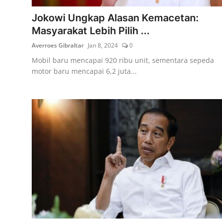
Jokowi Ungkap Alasan Kemacetan:
Masyarakat Lebih Pilih ...
Averroes Gibraltar
Jan 8, 2024
0
Mobil baru mencapai 920 ribu unit, sementara sepeda
motor baru mencapai 6,2 juta...