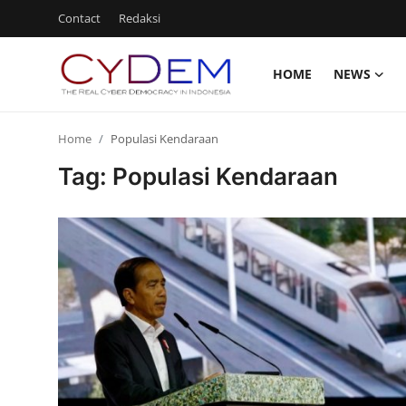
Contact
Redaksi
HOME
NEWS
Login
Register
Home
Populasi Kendaraan
Home
Tag: Populasi Kendaraan
News
Contact
Politik
Redaksi
Olahraga
Nasional