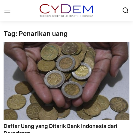
Tag: Penarikan uang
Login
Register
Home
News
Contact
Politik
Redaksi
Olahraga
Daftar Uang yang Ditarik Bank Indonesia dari
Nasional