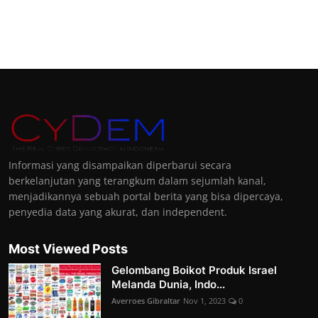
Informasi yang disampaikan diperbarui secara
berkelanjutan yang terangkum dalam sejumlah kanal,
menjadikannya sebuah portal berita yang bisa dipercaya,
penyedia data yang akurat, dan independent.
Most Viewed Posts
Gelombang Boikot Produk Israel
Melanda Dunia, Indo...
Averroes Gibraltar
Nov 1, 2023
0