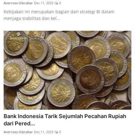
Averroes Gibraltar
Dec 11, 2023
0
Kebijakan ini merupakan bagian dari strategi BI dalam
menjaga stabilitas dan kel...
Bank Indonesia Tarik Sejumlah Pecahan Rupiah
dari Pered...
Averroes Gibraltar
Dec 11, 2023
0