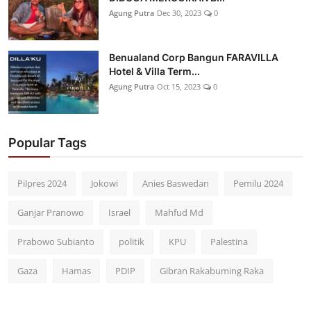
Agung Putra
Dec 30, 2023
0
Benualand Corp Bangun FARAVILLA
Hotel & Villa Term...
Agung Putra
Oct 15, 2023
0
Popular Tags
Pilpres 2024
Jokowi
Anies Baswedan
Pemilu 2024
Ganjar Pranowo
Israel
Mahfud Md
Prabowo Subianto
politik
KPU
Palestina
Gaza
Hamas
PDIP
Gibran Rakabuming Raka