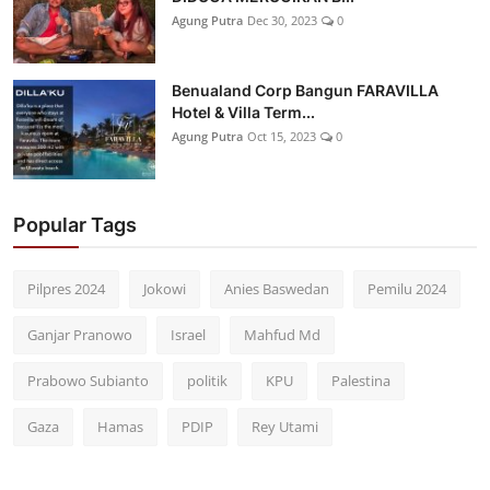
Agung Putra
Dec 30, 2023
0
Benualand Corp Bangun FARAVILLA
Hotel & Villa Term...
Agung Putra
Oct 15, 2023
0
Popular Tags
Pilpres 2024
Jokowi
Anies Baswedan
Pemilu 2024
Ganjar Pranowo
Israel
Mahfud Md
Prabowo Subianto
politik
KPU
Palestina
Gaza
Hamas
PDIP
Rey Utami