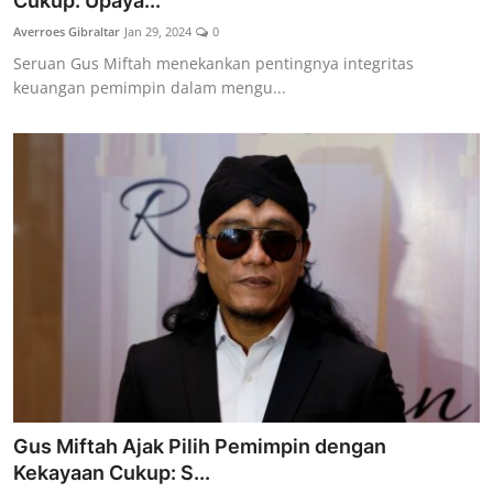
Cukup: Upaya...
Lainya
Averroes Gibraltar
Jan 29, 2024
0
Seruan Gus Miftah menekankan pentingnya integritas
keuangan pemimpin dalam mengu...
Gus Miftah Ajak Pilih Pemimpin dengan
Kekayaan Cukup: S...