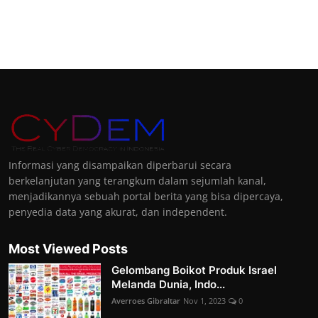
Informasi yang disampaikan diperbarui secara
berkelanjutan yang terangkum dalam sejumlah kanal,
menjadikannya sebuah portal berita yang bisa dipercaya,
penyedia data yang akurat, dan independent.
Most Viewed Posts
Gelombang Boikot Produk Israel
Melanda Dunia, Indo...
Averroes Gibraltar
Nov 1, 2023
0