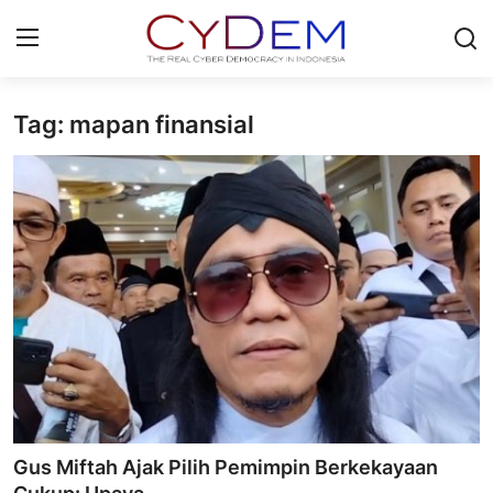
Tag: mapan finansial
Login
Register
Home
Contact
News
Redaksi
Politik
Olahraga
Gus Miftah Ajak Pilih Pemimpin Berkekayaan
Nasional