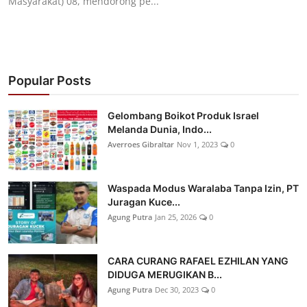
Masyarakat) 08, mendorong pe...
Popular Posts
Gelombang Boikot Produk Israel
Melanda Dunia, Indo...
Averroes Gibraltar
Nov 1, 2023
0
Waspada Modus Waralaba Tanpa Izin, PT
Juragan Kuce...
Agung Putra
Jan 25, 2026
0
CARA CURANG RAFAEL EZHILAN YANG
DIDUGA MERUGIKAN B...
Agung Putra
Dec 30, 2023
0