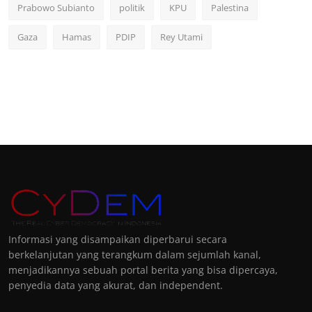
Prabowo Subianto
politik
KPU
Palestina
Gaza
Hamas
PDIP
Rey Utami
Informasi yang disampaikan diperbarui secara
berkelanjutan yang terangkum dalam sejumlah kanal,
menjadikannya sebuah portal berita yang bisa dipercaya,
penyedia data yang akurat, dan independent.