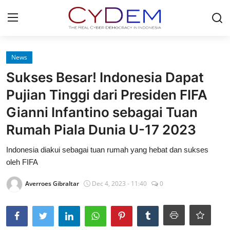
Login
Register
News
Sukses Besar! Indonesia Dapat
Home
Pujian Tinggi dari Presiden FIFA
News
Gianni Infantino sebagai Tuan
Rumah Piala Dunia U-17 2023
Contact
Indonesia diakui sebagai tuan rumah yang hebat dan sukses
Politik
oleh FIFA
Redaksi
Averroes Gibraltar
Dec 4, 2023 - 11:40
0
Olahraga
Nasional