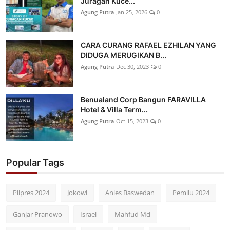
Juragan Kuce...
Agung Putra
Jan 25, 2026
0
CARA CURANG RAFAEL EZHILAN YANG
DIDUGA MERUGIKAN B...
Agung Putra
Dec 30, 2023
0
Benualand Corp Bangun FARAVILLA
Hotel & Villa Term...
Agung Putra
Oct 15, 2023
0
Popular Tags
Pilpres 2024
Jokowi
Anies Baswedan
Pemilu 2024
Ganjar Pranowo
Israel
Mahfud Md