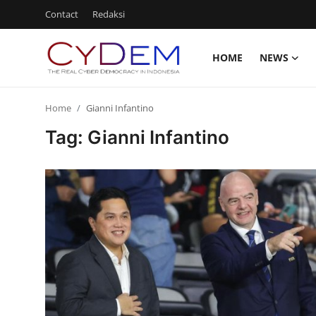
Contact
Redaksi
HOME
NEWS
Login
Register
Home
Gianni Infantino
Home
Tag: Gianni Infantino
News
Contact
Redaksi
Politik
Olahraga
Nasional