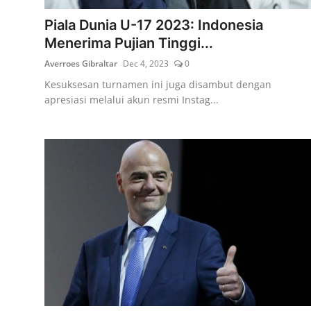
Piala Dunia U-17 2023: Indonesia
Menerima Pujian Tinggi...
Averroes Gibraltar
Dec 4, 2023
0
Kesuksesan turnamen ini juga disambut dengan
apresiasi melalui akun resmi Instag...