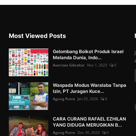
Most Viewed Posts
Gelombang Boikot Produk Israel
Melanda Dunia, Indo...
Averroes Gibraltar
Nov 1, 2023
0
Waspada Modus Waralaba Tanpa
Izin, PT Juragan Kuce...
Agung Putra
Jan 25, 2026
0
CARA CURANG RAFAEL EZHILAN
YANG DIDUGA MERUGIKAN B...
Agung Putra
Dec 30, 2023
0