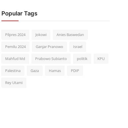
Popular Tags
Pilpres 2024
Jokowi
Anies Baswedan
Pemilu 2024
Ganjar Pranowo
Israel
Mahfud Md
Prabowo Subianto
politik
KPU
Palestina
Gaza
Hamas
PDIP
Rey Utami