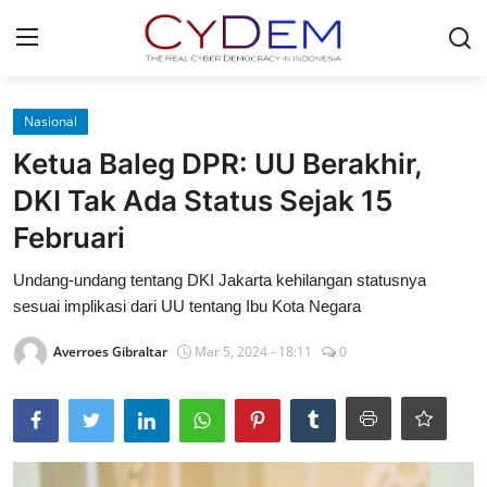
Login
Register
Nasional
Ketua Baleg DPR: UU Berakhir,
Home
DKI Tak Ada Status Sejak 15
Contact
Februari
News
Undang-undang tentang DKI Jakarta kehilangan statusnya
sesuai implikasi dari UU tentang Ibu Kota Negara
Redaksi
Averroes Gibraltar
Mar 5, 2024 - 18:11
0
Politik
Olahraga
Nasional