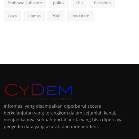
Prabowo Subianto
politik
KPU
Palestina
Gaza
Hamas
PDIP
Rey Utami
Informasi yang disampaikan diperbarui secara
berkelanjutan yang terangkum dalam sejumlah kanal,
menjadikannya sebuah portal berita yang bisa dipercaya,
penyedia data yang akurat, dan independent.