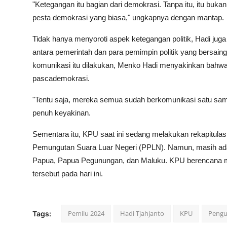
"Ketegangan itu bagian dari demokrasi. Tanpa itu, itu bukanl
pesta demokrasi yang biasa," ungkapnya dengan mantap.
Tidak hanya menyoroti aspek ketegangan politik, Hadi jug
antara pemerintah dan para pemimpin politik yang bersain
komunikasi itu dilakukan, Menko Hadi menyakinkan bahwa 
pascademokrasi.
"Tentu saja, mereka semua sudah berkomunikasi satu sam
penuh keyakinan.
Sementara itu, KPU saat ini sedang melakukan rekapitulasi
Pemungutan Suara Luar Negeri (PPLN). Namun, masih ada e
Papua, Papua Pegunungan, dan Maluku. KPU berencana mela
tersebut pada hari ini.
Pemilu 2024
Hadi Tjahjanto
KPU
Pengu
Tags: