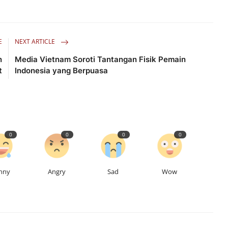
E
NEXT ARTICLE
n
Media Vietnam Soroti Tantangan Fisik Pemain
t
Indonesia yang Berpuasa
0
0
0
0
nny
Angry
Sad
Wow