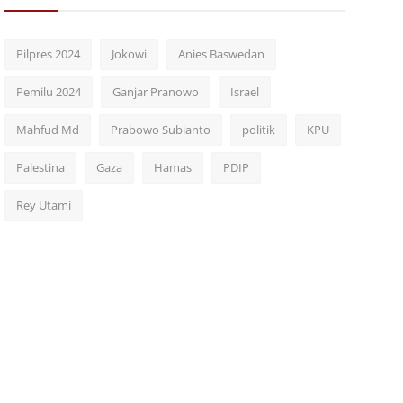
Pilpres 2024
Jokowi
Anies Baswedan
Pemilu 2024
Ganjar Pranowo
Israel
Mahfud Md
Prabowo Subianto
politik
KPU
Palestina
Gaza
Hamas
PDIP
Rey Utami