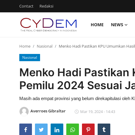
Contact
Redaksi
HOME
NEWS
Login
Register
Home
Nasional
Menko Hadi Pastikan KPU Umumkan Hasil 
Home
Nasional
News
Menko Hadi Pastikan
Contact
Pemilu 2024 Sesuai J
Redaksi
Masih ada empat provinsi yang belum direkapitulasi oleh 
Politik
Averroes Gibraltar
Mar 19, 2024 - 14:43
Olahraga
Nasional