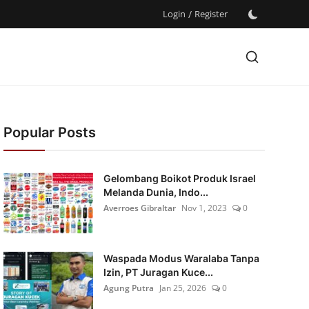
Login
/
Register
Popular Posts
Gelombang Boikot Produk Israel
Melanda Dunia, Indo...
Averroes Gibraltar
Nov 1, 2023
0
Waspada Modus Waralaba Tanpa
Izin, PT Juragan Kuce...
Agung Putra
Jan 25, 2026
0