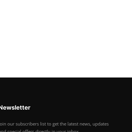
Newsletter
Join our subscribers list to get the latest news, updates
and special offers directly in your inbox