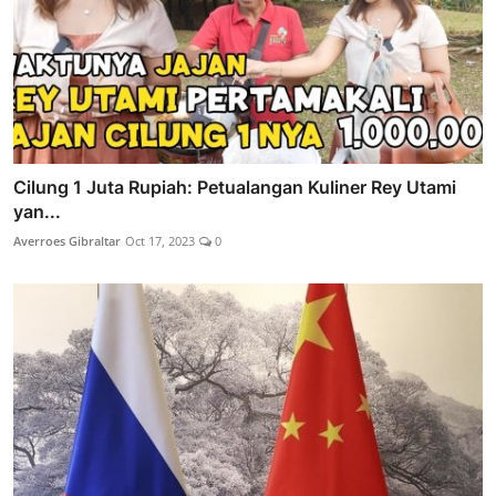
Cilung 1 Juta Rupiah: Petualangan Kuliner Rey Utami
yan...
Averroes Gibraltar
Oct 17, 2023
0