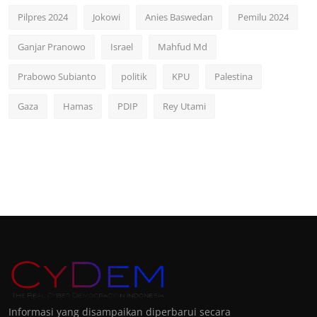
Pilpres 2024
Jokowi
Anies Baswedan
Pemilu 2024
Ganjar Pranowo
Israel
Mahfud Md
Prabowo Subianto
politik
KPU
Palestina
Gaza
Hamas
PDIP
Rey Utami
Informasi yang disampaikan diperbarui secara