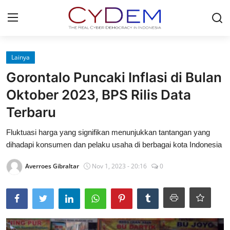
Login
Register
Lainya
Gorontalo Puncaki Inflasi di Bulan
Home
Oktober 2023, BPS Rilis Data
News
Terbaru
Contact
Fluktuasi harga yang signifikan menunjukkan tantangan yang
dihadapi konsumen dan pelaku usaha di berbagai kota Indonesia
Politik
Averroes Gibraltar
Nov 1, 2023 - 20:16
0
Redaksi
Olahraga
Nasional